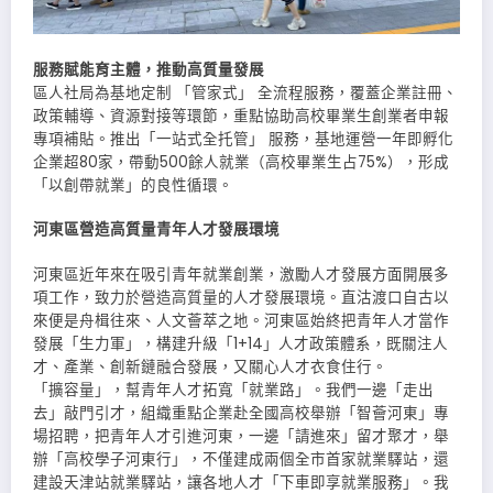
服務賦能育主體，推動高質量發展
區人社局為基地定制 「管家式」 全流程服務，覆蓋企業註冊、
政策輔導、資源對接等環節，重點協助高校畢業生創業者申報
專項補貼。推出「一站式全托管」 服務，基地運營一年即孵化
企業超80家，帶動500餘人就業（高校畢業生占75%），形成
「以創帶就業」的良性循環。
河東區營造高質量青年人才發展環境
河東區近年來在吸引青年就業創業，激勵人才發展方面開展多
項工作，致力於營造高質量的人才發展環境。直沽渡口自古以
來便是舟楫往來、人文薈萃之地。河東區始終把青年人才當作
發展「生力軍」，構建升級「1+14」人才政策體系，既關注人
才、產業、創新鏈融合發展，又關心人才衣食住行。
「擴容量」，幫青年人才拓寬「就業路」。我們一邊「走出
去」敲門引才，組織重點企業赴全國高校舉辦「智薈河東」專
場招聘，把青年人才引進河東，一邊「請進來」留才聚才，舉
辦「高校學子河東行」，不僅建成兩個全市首家就業驛站，還
建設天津站就業驛站，讓各地人才「下車即享就業服務」。我