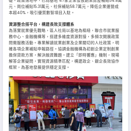
礎。政策落地中，已為基地 47家企業發放創業房屋補貼54.8萬
元、崗位補貼15.31萬元、社保補貼58.7萬元，降低企業運營成
本超40%，吸引優質數智項目入駐。
資源整合搭平台，構建長效支撐體系
為落實就業優先戰略，區人社局以基地為樞紐，聯合市就業服
務中心、金融機構等，搭建多維度資源對接，多頻次開展政策
問需服務活動。專業解讀就業創業及企業關切的人社政策，明
確各項企業補貼申報路徑。協調金融機構為初創企業定制創業
擔保貸款方案，解決融資難題。建立「即時響應」機制，現場
解答企業疑問，實現資源精準匹配，構建政企、銀企長效協作
框架，為基地發展提供穩定支撐。