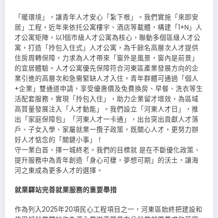
「暖環境」，讓青年人才安心「紮下根」。我們實施「來即安
居」工程，近年來依托公寓樓宇、酒店等載體，構建「1+N」人
才公寓矩陣，以1個市級人才公寓為核心，聯動多個區級人才公
寓，打造「拎包入住式」人才公寓，為千餘名高層次人才提供
住房周轉保障，力求為人才帶來「窗外是風景，窗內是前景」
的宜居體驗。人才公寓優先保障符合河東區產業發展方向的企
業引進的高層次和急需緊缺人才入住。青年群體可通過「個人
+企業」雙通道申請，享受優惠價及免費換房、早餐、洗衣等生
活配套服務，實現「拎包入住」，助力企業留才增效，為區域
高質量發展注入「人才動能」。我們設立「河東人才日」，推
出「家庭保障包」「河東人才一卡通」，出台突出貢獻人才落
戶、子女入學、家屬就業一攬子政策，既關心人才，更努力辦
好人才惦念的「關鍵小事」！
守一業白首，擇一城終老。我們的目標就 是在不斷優化政策、
提升服務中為青年創造「身心可棲，夢想可期」的沃土，讓海
河之東成為更多人才的選擇。
就業驛站完善就業服務的重要舉措
作為列入2025年20項民心工程項目之一，河東區始終把建設和