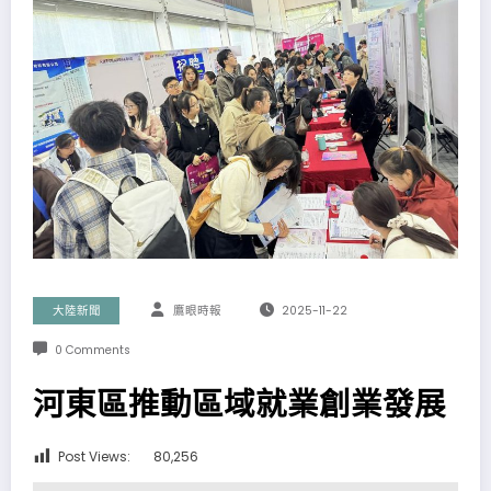
大陸新聞
鷹眼時報
2025-11-22
0 Comments
河東區推動區域就業創業發展
Post Views:
80,256