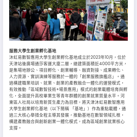
服務大學生創業孵化基地
沐虹易數智應用大學生創業孵化基地成立於2023年10月，位於
天津站後廣場通莎客運大廈二層，總建築面積近4000平方米，
是集場地辦公、項目孵化、創業輔導、融資對接、成果轉化、
人力資源、實訓演練等服務於一體的「創業服務旗艦店」。通
過構建職業培訓、就業、創業的產教融合一體化的運營模式，
有效推動「區域數智技術+場景應用」模式的創業載體培育與孵
化，全面提升高校畢業生等青年群體的創業就業質量水平。河
東區人社局以培育新質生產力為目標，將天津沐虹易數智應用
大學生創業孵化基地（以下簡稱 「基地」）作為重點載體，通
過三大核心舉措全程主導其發展，推動基地在數智領域扎根，
構建產教融合與創新創業一體化模式，成為區域創業就業核心
支撐。