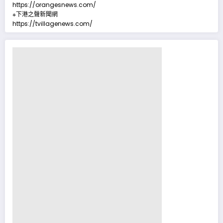
https://orangesnews.com/
※下港之聲新聞網
https://tvillagenews.com/