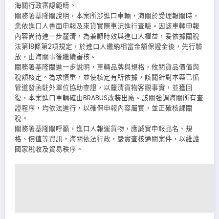
海關行政審認範疇。
關務署基隆關說明，本案所涉進口車輛，海關於受理報關時，
業依進口人書面申報及來貨實際車況進行查驗。因該車輛申報
內容尚待進一步釐清，為兼顧時效與進口人權益，爰依據關稅
法第18條第2項規定，於進口人繳納相當金額保證金後，先行驗
放，由海關事後繼續審核。
關務署基隆關進一步說明，車輛品牌與規格，攸關貨品價值與
稅額核定。為求慎重，並使核定有所依據，該關針對本案已循
管道發函駐外單位協助查證，以釐清貨物客觀事實，並獲回
復，本案進口車輛確由BRABUS改裝出廠。該關強調海關所有查
證程序，均依法進行，以確保申報內容屬實，並正確核課關
稅。
關務署基隆關呼籲，進口人報運貨物，應誠實申報品名、規
格、價值等資訊，海關依法行政，嚴實查核通關案件，以維護
國家稅收及貿易秩序。