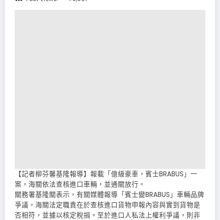
【記者柳芬馨基隆報導】報載「億級豪車，賓士BRABUS」一
案，海關依法查核進口車輛，並通關放行。
關務署基隆關表示，有關媒體報導「賓士變BRABUS」車輛品牌
爭議，海關法定職責在於查核進口貨物申報內容與實到貨物是
否相符，並據以核定稅捐。至於進口人私法上權利爭議，則非