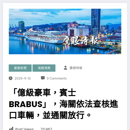
基隆新聞
海關港務
鷹眼時報
2025-11-10
0 Comments
「億級豪車，賓士
BRABUS」，海關依法查核進
口車輛，並通關放行。
Post Views:
70,967