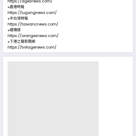
https://agesnews.com/
※鹿港時報
https://lugangnews.com/
※中台灣時報
https://taiwancnews.com/
※橘傳媒
https://orangesnews.com/
※下港之聲新聞網
https://tvillagenews.com/