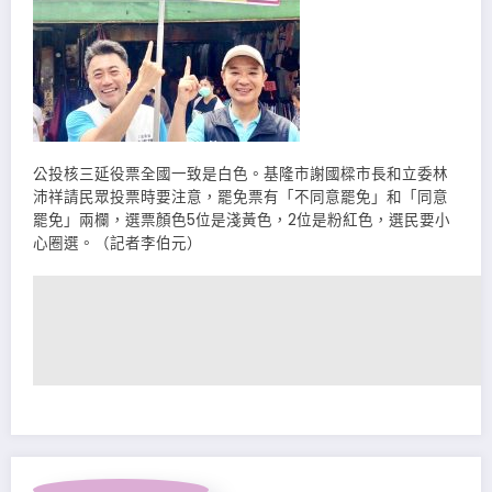
公投核三延役票全國一致是白色。基隆市謝國樑市長和立委林
沛祥請民眾投票時要注意，罷免票有「不同意罷免」和「同意
罷免」兩欄，選票顏色5位是淺黃色，2位是粉紅色，選民要小
心圈選。（記者李伯元）