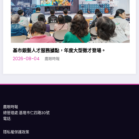
據點，年度大型徵才登場。
眼時報
基隆七堵室內兒童樂園
2026-08-02
鷹眼時報
鷹眼時報
總管理處:基隆市仁四路30號
電話: