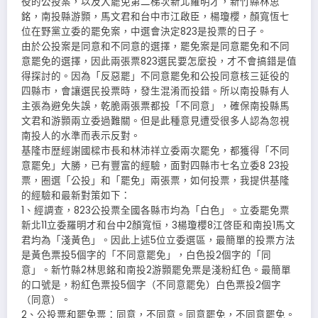
役的公投案，以及大罷免第二梯次新北羅明才，新竹縣林思
銘，南投縣游顥，馬文君和台中市江啟臣，楊瓊櫻，顏寬恆七
位在野黨立委的罷免案，中選會決定823是投票的日子。
由於公投案是同意和不同意的選擇，罷免案是同意罷免和不同
意罷免的選擇，因此兩張票823選民要怎麼投，才不會搞錯是值
得探討的。因為「反惡罷」不同意罷免和公投同意核三延役的
四縣市，會讓選民投票時，發生混淆而投錯。所以南投縣有人
主張為避免失誤，乾脆兩張票都投「不同意」，確保南投縣馬
文君和游顥兩立委過難關。但是此種意見遭受很多人認為忽視
南投人的水準而表示反對。
基隆市歴經謝國樑市長和林沛祥立委兩次罷免，都獲得「不同
意罷免」大勝，已有豐富的經驗，面對四縣市七名立委8 23投
票，圈選「公投」和「罷免」兩張票，如何投票，我提供基隆
的經驗和最新對策如下：
1、經調查，823公投票全國各縣市均為「白色」。立委罷免票
新北11立委羅明才和台中2顏寬恒，3楊瓊櫻8江啓臣和南投1馬文
君均為「淺黃色」。因此上述5位立委選區，最簡單的投票方法
是黃色票投5個字的「不同意罷免」，白色投2個字的「同
意」。新竹縣2林思銘和南投2游顥罷免票是淺粉紅色。最簡單
的口號是，粉紅色票投5個字（不同意罷免）白色票投2個字
（同意）。
2、公投票和罷免票：同意，不同意。同意罷免，不同意罷免。