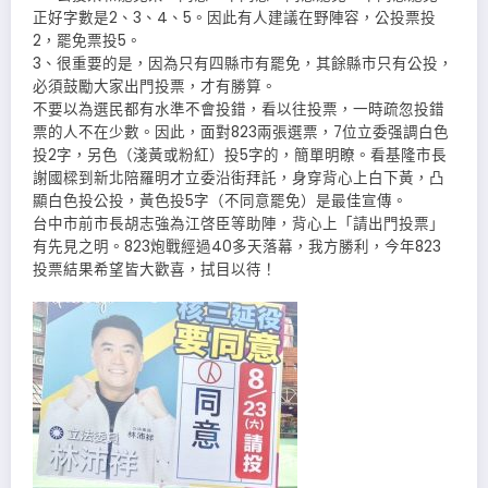
正好字數是2、3、4、5。因此有人建議在野陣容，公投票投
2，罷免票投5。
3、很重要的是，因為只有四縣市有罷免，其餘縣市只有公投，
必須鼓勵大家出門投票，才有勝算。
不要以為選民都有水準不會投錯，看以往投票，一時疏忽投錯
票的人不在少數。因此，面對823兩張選票，7位立委强調白色
投2字，另色（淺黃或粉紅）投5字的，簡單明瞭。看基隆市長
謝國樑到新北陪羅明才立委沿街拜託，身穿背心上白下黃，凸
顯白色投公投，黃色投5字（不同意罷免）是最佳宣傳。
台中市前市長胡志強為江啓臣等助陣，背心上「請出門投票」
有先見之明。823炮戰經過40多天落幕，我方勝利，今年823
投票結果希望皆大歡喜，拭目以待！