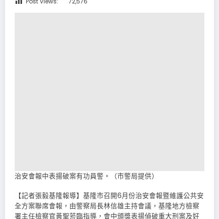
Post Views:
72,576
治安會報中表揚破案有功員警。（市警局提供）
【記者張毅基隆報導】基隆市召開6月份治安會報暨維護公共安
全方案聯席會報，由警察局長林信雄主持會議，基隆地方檢察
署主任檢察官黃聖蒞臨指導，會中頒獎表揚偵破重大刑案及好