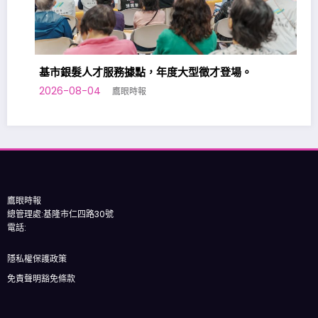
基市銀髮人才服務據點，年度大型徵才登場。
2026-08-04
鷹眼時報
2
鷹眼時報
總管理處:基隆市仁四路30號
電話:
隱私權保護政策
免責聲明豁免條款