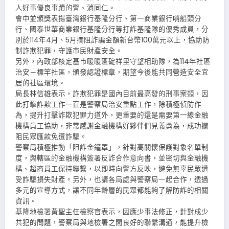
人好事優良事蹟的警、消同仁。
會中並頒獎表揚臺灣銀行基隆分行、第一商業銀行哨船頭分
行、國泰世華商業銀行基隆分行等打詐基隆隊的優秀成員，分
別於114年4月、5月攔阻詐騙金額新台幣100萬元以上，協助防
制詐欺犯罪，守護市民財產安全。
另外，內政部核定基市暖暖區碇祥里守望相助隊，為114年社區
治安－標竿社區，頒發認證標章，期望今後能共同營造安全宜
居的社區環境。
局長林信雄表示，詐欺犯罪是國內目前最高發的刑事案類，因
此打擊詐欺工作一直是警察局治安重點工作，除積極偵防作
為，提升打擊詐欺犯罪力道外，更重要的還是需要第一線金融
機構員工協助，非常感謝金融機構好夥伴們見義勇為，成功攔
阻民眾匯款免遭詐騙。
警察局積極推動「阻詐金鐘罩」，針對高關懷保護對象名單制
度，與轄區的金融機構簽署反詐合作意向書，並密切與金融機
構、超商員工保持聯繫，以即時向警方反映，避免無辜民眾遭
受詐騙損失財產。另外，也請各局處與警察局一起合作，透過
多元的宣導方式，讓不同年齡層的民眾都能夠了解防詐的相關
資訊。
基隆地檢署黃聖主任檢察官表示，因應少事法修正，針對成少
共犯的問題，警察局與地檢署之間良好的聯繫溝通，能提升檢