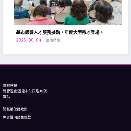
基市銀髮人才服務據點，年度大型徵才登場。
2026-08-04
鷹眼時報
基
2
鷹眼時報
總管理處:基隆市仁四路30號
電話:
隱私權保護政策
免責聲明豁免條款