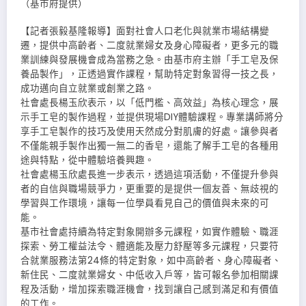
（基市府提供）
【記者張毅基隆報導】面對社會人口老化與就業市場結構變
遷，提供中高齡者、二度就業婦女及身心障礙者，更多元的職
業訓練與發展機會成為當務之急。由基市府主辦「手工皂及保
養品製作」，正透過實作課程，幫助特定對象習得一技之長，
成功邁向自立就業或創業之路。
社會處長楊玉欣表示，以「低門檻、高效益」為核心理念，展
示手工皂的製作過程，並提供現場DIY體驗課程。專業講師將分
享手工皂製作的技巧及使用天然成分對肌膚的好處。讓參與者
不僅能親手製作出獨一無二的香皂，還能了解手工皂的各種用
途與特點，從中體驗培養興趣。
社會處楊玉欣處長進一步表示，透過這項活動，不僅提升參與
者的自信與職場競爭力，更重要的是提供一個友善、無歧視的
學習與工作環境，讓每一位學員看見自己的價值與未來的可
能。
基市社會處持續為特定對象開辦多元課程，如實作體驗、職涯
探索、勞工權益法令、體適能及壓力舒壓等多元課程，只要符
合就業服務法第24條的特定對象，如中高齡者、身心障礙者、
新住民、二度就業婦女、中低收入戶等，皆可報名參加相關課
程及活動，增加探索職涯機會，找到讓自己感到滿足和有價值
的工作。