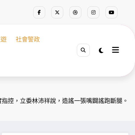
旅遊
社會警政
實指控，立委林沛祥說，造謠一張嘴闢謠跑斷腿。