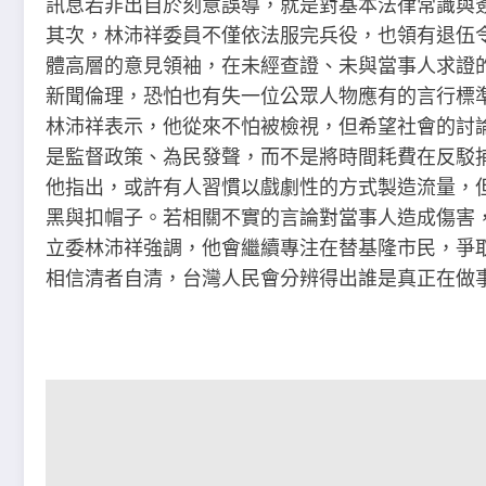
訊息若非出自於刻意誤導，就是對基本法律常識與
其次，林沛祥委員不僅依法服完兵役，也領有退伍
體高層的意見領袖，在未經查證、未與當事人求證
新聞倫理，恐怕也有失一位公眾人物應有的言行標
林沛祥表示，他從來不怕被檢視，但希望社會的討
是監督政策、為民發聲，而不是將時間耗費在反駁
他指出，或許有人習慣以戲劇性的方式製造流量，
黑與扣帽子。若相關不實的言論對當事人造成傷害
立委林沛祥強調，他會繼續專注在替基隆市民，爭
相信清者自清，台灣人民會分辨得出誰是真正在做