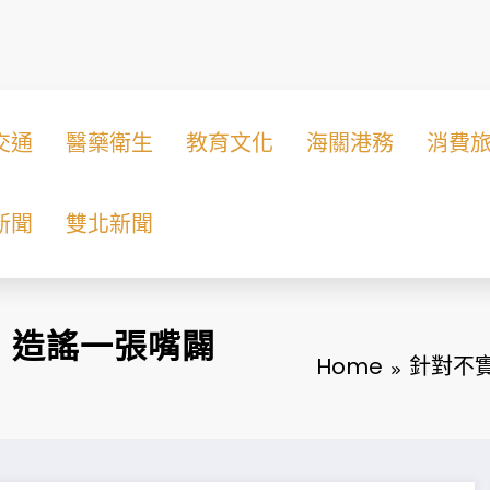
交通
醫藥衛生
教育文化
海關港務
消費
新聞
雙北新聞
，造謠一張嘴闢
Home
針對不