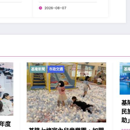
更添韌性。
2026-08-07
市政交通
基隆新聞
市政交通
基隆原住民向市府提出
民族勞工台灣職安卡訓
助」政策訴求