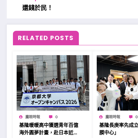
還錢於民！
RELATED POSTS
鷹眼時報
0
鷹眼時報
0
基隆暖暖高中獲選青年百億
基隆長庚率先成
海外圓夢計畫，赴日本近畿
膜中心」