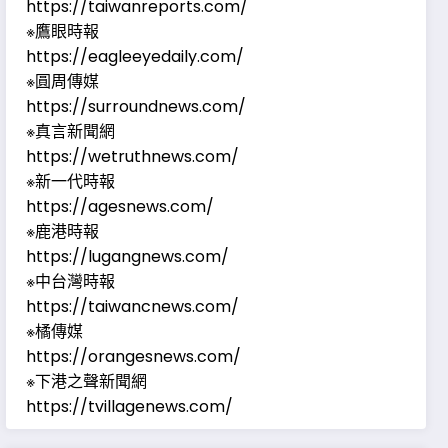
https://taiwanreports.com/
※鷹眼時報
https://eagleeyedaily.com/
※圓周傳媒
https://surroundnews.com/
※真言新聞網
https://wetruthnews.com/
※新一代時報
https://agesnews.com/
※鹿港時報
https://lugangnews.com/
※中台灣時報
https://taiwancnews.com/
※橘傳媒
https://orangesnews.com/
※下港之聲新聞網
https://tvillagenews.com/