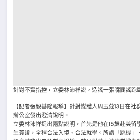
針對不實指控，立委林沛祥說，造謠一張嘴闢謠跑
【記者張毅基隆報導】針對媒體人周玉蔻13日在社
辦公室發出澄清說明。
立委林沛祥提出兩點說明，首先是他在15歲赴美留學
生簽證，全程合法入境、合法就學。所謂「跳機」