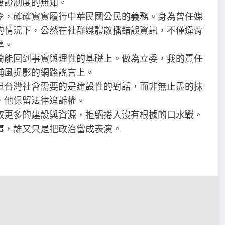
簽證制度的無知。
令，確確實實履行中華民國公民的義務。身為曾任媒
的情況下，公然在社群媒體散播錯誤資訊，不僅違背
準。
論能回到事實與理性的基礎上。做為立委，我的責任
捕風捉影的網路謠言上。
但台灣社會需要的是建設性的對話，而非無止盡的抹
，他保留法律追訴權。
取更多的建設與資源，拒絕捲入沒有根據的口水戰。
事，誰又只是把政治當成表演。