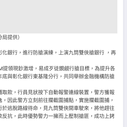
分局提供）
彰化銀行，進行防搶演練，上演九筒雙俠搶銀行 ，再
M提領現鈔激增，易成歹徒覬覦行搶目標，為提升各
年底與彰化銀行東基隆分行，共同舉辦金融機構防搶
櫃取款，行員見狀按下自動報警連線裝置，警方獲報
逸，因此警方立刻前往攔截圍捕點，實施攔截圍捕，
行於逃脫路線待命，見九筒雙俠開車駛來，將他趕往
欲反抗，此時優勢警力一擁而上壓制搶匪，成功上銬