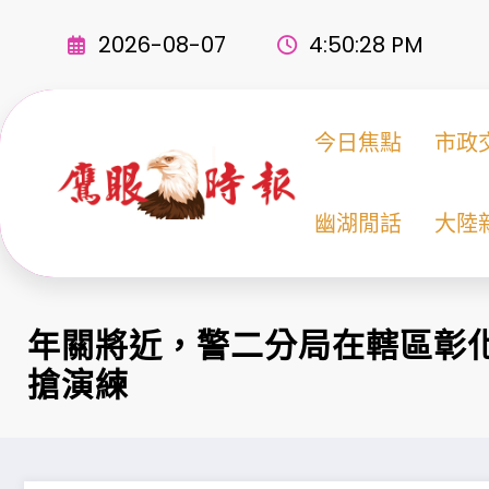
Skip
to
2026-08-07
4:50:29 PM
content
今日焦點
市政
幽湖閒話
大陸
年關將近，警二分局在轄區彰
搶演練