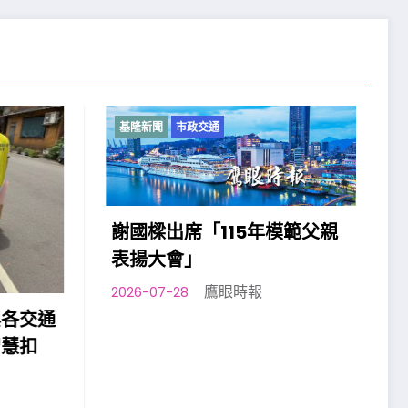
基隆新聞
市政交通
5年模範父親
時報
基市環保局啟動低碳永續培
力，公私攜手提升長者抗暑調
適力。
鷹眼時報
2026-07-26