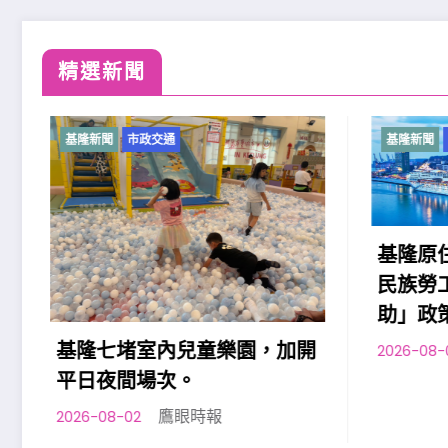
精選新聞
基隆新聞
市政交通
基隆原住民向市府提出「原住
民族勞工台灣職安卡訓練補
助」政策訴求
，加開
鷹眼時報
2026-08-01
2