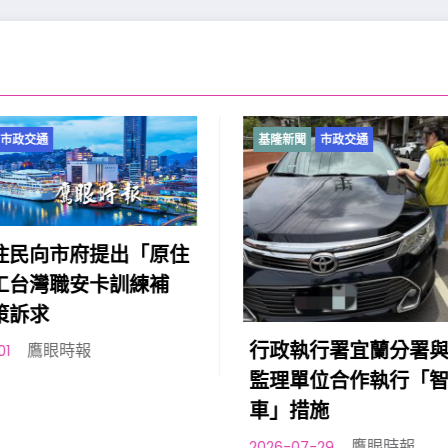
基隆新聞
市政交通
基隆新聞
市政交通
謝國樑出席「11
表揚大會」
鷹眼
2026-07-28
行政執行署宜蘭分署與各交通
監理單位合作執行「智慧扣
車」措施
鷹眼時報
026-07-29