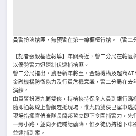
員警扮演搶匪，無預警在第一線櫃檯行搶。（警二
【記者張毅基隆報導】年關將近，警二分局在轄區
以優勢警力迅速制伏逮捕搶匪。
警二分局指出，農曆新年將至，金融機構及超商AT
金融機構防衛能力及行員危機意識，警二分局在去
演練。
由員警扮演九筒雙俠，持槍挾持保全人員到銀行臨
隨即通報線上警網趕抵現場，惟九筒雙俠已駕車逃
現場指揮官偵查隊長簡邦哲立即下令圍捕警力，先
一旁小路，並向歹徒喊話勸降，惟歹徒仍持槍下車
並逮捕到案。