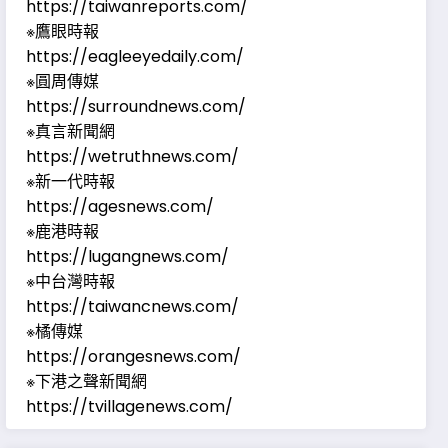
https://taiwanreports.com/
※鷹眼時報
https://eagleeyedaily.com/
※圓周傳媒
https://surroundnews.com/
※真言新聞網
https://wetruthnews.com/
※新一代時報
https://agesnews.com/
※鹿港時報
https://lugangnews.com/
※中台灣時報
https://taiwancnews.com/
※橘傳媒
https://orangesnews.com/
※下港之聲新聞網
https://tvillagenews.com/