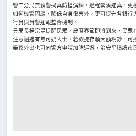
警二分局無預警擬真防搶演練，過程緊湊逼真，更
如何機警因應，降低自身傷害外，更可提升各銀行
行員與員警通報整合機制。
分局長楊宗昆提醒民眾，農曆春節即將到來，民眾
注意週邊有無可疑人士，若欲提存領大額現鈔，可撥
舉家外出也可向警方申請加強巡邏，治安平穩讓市