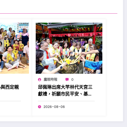
鷹眼時報
0
心與西定親
邱佩琳出席大竿林代天宮三
。
獻禮，祈願市民平安、基隆
昌盛。
2026-08-06