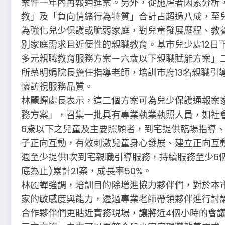
案件一年內再報通進案。另外，從施虐者因素分析
教」及「負向情緒行為特質」合計占超過八成，至
為強化兒少保護或脆弱家庭，對兒童發展歷程、教
別家庭需求且近便性的親職教育。基市兒少處12日
多元親職教育服務方案－六歲以下親職賦能方案」
所蔡明娟院長擔任指導老師，培訓市府13名親職引
懷訪視服務品質。
林麗蟬處長表示，這二個方案可為兒少保護通報案
務方案」，召集一批具有專業執業執照人員，如社
6歲以下之兒童及主要照顧者，到宅提供臨場指導
子正向互動，有效刺激兒童身心發展、建立正向互
週至少提供1次到宅親職引導服務，持續服務至少6個月。
底為止)累計21案，成長率50%。
林麗蟬強調，培訓目的除增進協力夥伴們，對於本
家的敏感度與能力，透過專業老師帶領夥伴進行討
合作夥伴們更貼近實務現場，讓將近4個小時的會