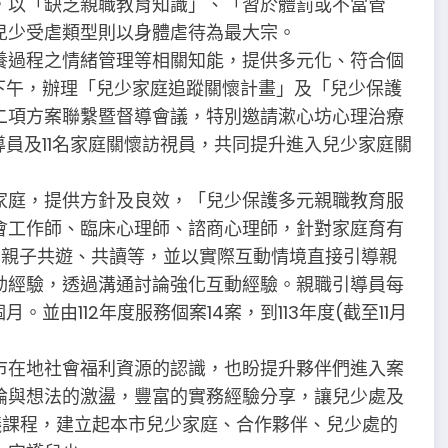
，以「缺乏親職教育知識」、「習於體罰或不當管
兒少受虐類型則以身體虐待為最大宗。
養過程之情緒管理等相關知能，提供多元化、符合個
下午，辦理「兒少家庭追蹤關懷計畫」及「兒少保護
二項方案聯繫暨督導會議，特別邀請漱心坊心理治療
導員及11名家庭關懷訪視員，共同提升進入兒少家庭關
家庭，提供方針及良效，「兒少保護多元親職教育服
會工作師、臨床心理師、諮商心理師，針對家庭育有
、親子共遊、共讀等，並以實際互動情境直接引導親
動經驗，透過溝通討論強化互動經驗。親職引導員每
並由112年度服務個案14案，到113年度(截至11月
市在地社會福利資源的認識，也盼提升夥伴們進入案
論與想法的激盪，豐富的實務經驗分享，讓兒少處及
議課程，建立起本市兒少家庭、合作夥伴、兒少處的