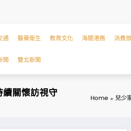
交通
醫藥衛生
教育文化
海關港務
消費
新聞
雙北新聞
持續關懷訪視守
Home
兒少