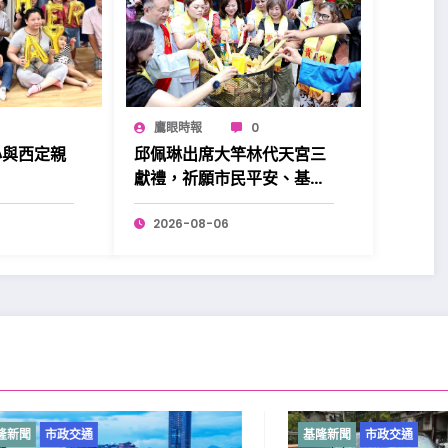
鷹眼時報
0
心與西定親
邱佩琳出席大竿林代天宮三
。
獻禮，祈願市民平安、基隆
昌盛。
2026-08-06
市政交通
基隆新聞
市政交通