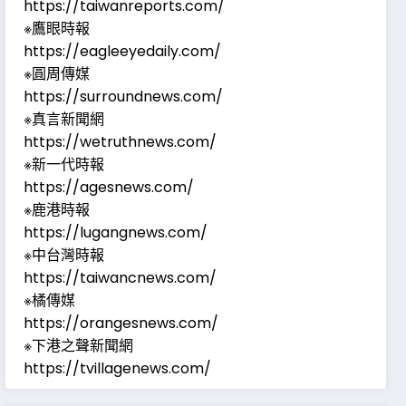
https://taiwanreports.com/
※鷹眼時報
https://eagleeyedaily.com/
※圓周傳媒
https://surroundnews.com/
※真言新聞網
https://wetruthnews.com/
※新一代時報
https://agesnews.com/
※鹿港時報
https://lugangnews.com/
※中台灣時報
https://taiwancnews.com/
※橘傳媒
https://orangesnews.com/
※下港之聲新聞網
https://tvillagenews.com/