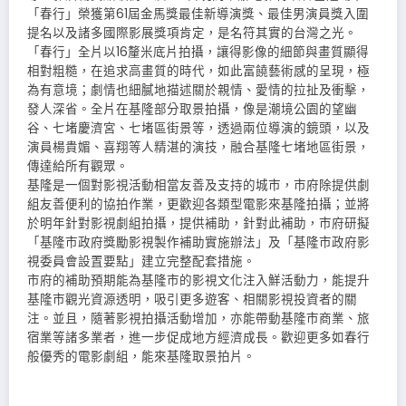
「春行」榮獲第61屆金馬獎最佳新導演獎、最佳男演員獎入圍
提名以及諸多國際影展獎項肯定，是名符其實的台灣之光。
「春行」全片以16釐米底片拍攝，讓得影像的細節與畫質顯得
相對粗糙，在追求高畫質的時代，如此富饒藝術感的呈現，極
為有意境；劇情也細膩地描述關於親情、愛情的拉扯及衝擊，
發人深省。全片在基隆部分取景拍攝，像是潮境公園的望幽
谷、七堵慶濟宮、七堵區街景等，透過兩位導演的鏡頭，以及
演員楊貴媚、喜翔等人精湛的演技，融合基隆七堵地區街景，
傳達給所有觀眾。
基隆是一個對影視活動相當友善及支持的城市，市府除提供劇
組友善便利的協拍作業，更歡迎各類型電影來基隆拍攝；並將
於明年針對影視劇組拍攝，提供補助，針對此補助，市府研擬
「基隆市政府獎勵影視製作補助實施辦法」及「基隆市政府影
視委員會設置要點」建立完整配套措施。
市府的補助預期能為基隆市的影視文化注入鮮活動力，能提升
基隆市觀光資源透明，吸引更多遊客、相關影視投資者的關
注。並且，隨著影視拍攝活動增加，亦能帶動基隆市商業、旅
宿業等諸多業者，進一步促成地方經濟成長。歡迎更多如春行
般優秀的電影劇組，能來基隆取景拍片。