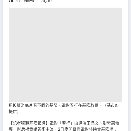
Post Views:
74,782
用16釐米底片看不同的基隆，電影春行在基隆取景。（基市府
提供）
【記者張毅基隆報導】電影「春行」由導演王品文、彭紫惠執
導，影后楊貴媚領銜主演，2日晚間舉辦電影特映會基隆場；