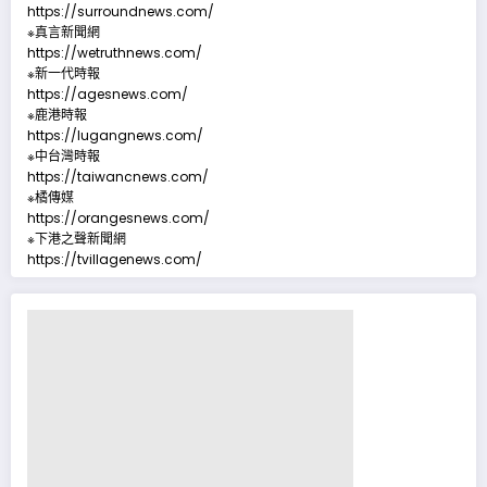
https://surroundnews.com/
※真言新聞網
https://wetruthnews.com/
※新一代時報
https://agesnews.com/
※鹿港時報
https://lugangnews.com/
※中台灣時報
https://taiwancnews.com/
※橘傳媒
https://orangesnews.com/
※下港之聲新聞網
https://tvillagenews.com/