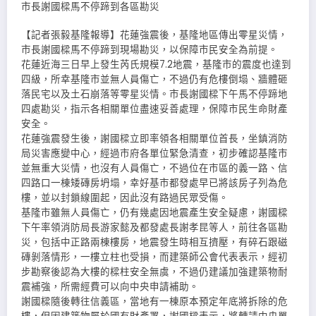
市長謝國樑馬不停蹄到各區勘災
【記者張毅基隆報導】花蓮強震後，基隆地區傳出零星災情，
市長謝國樑馬不停蹄到現場勘災，以保障市民安全為前提。
花蓮近海三日早上發生芮氏規模7.2地震，基隆市的震度也達到
四級，所幸基隆市並無人員傷亡，不過仍有危樓倒塌、牆體砸
落民宅以及土石崩落等零星災情。市長謝國樑下午馬不停蹄地
四處勘災，指示各相關單位盡速妥善處理，保障市民生命財產
安全。
花蓮強震發生後，謝國樑立即率領各相關單位首長，坐鎮消防
局災害應變中心，經過市府各單位緊急清查，初步確認基隆市
並無重大災情，也沒有人員傷亡，不過位在市區的義一路、信
四路口一棟矮磚房坍塌，幸好基市都發處早已將該房子列為危
樓，並以封鎖線圍起，因此沒有路過民眾受傷。
基隆市雖無人員傷亡，仍有幾處因地震產生安全疑慮，謝國樑
下午率領消防局長游家懿及都發處長謝孝昆等人，前往各區勘
災，包括中正路兩棟樓房，地震發生時相互擠壓，有碎石跟磁
磚剝落情形，一樓立柱也受損，而建築師公會代表表示，經初
步勘察後認為大樓的樑柱安全無虞，不過仍建議加強建築物耐
震補強，所需經費可以向中央申請補助。
謝國樑隨後轉往信義區，當地有一棟原本預定年底將拆除的危