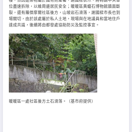
樓，但因建築物屬於國有財產署，謝國樑表示，將轉請中央單
位盡速拆除，以維周邊居民安全；暖暖區黃蠟石博物館牆面斷
裂，還有羅傑摩爾社區後方，山坡岩石滑落，謝國樑市長也到
場關切，由於該處屬於私人土地，現場與在地議員和當地住戶
達成共識，後續將由都發處協助防災及監控事宜。
暖暖區一處社區後方土石滑落。（基市府提供）