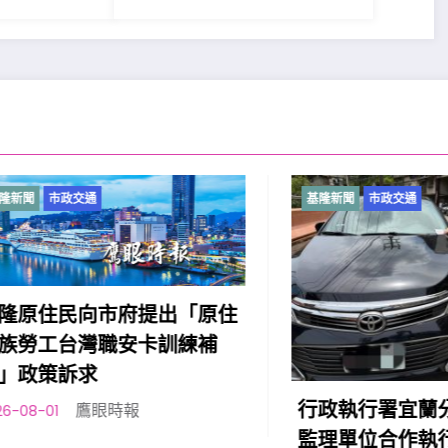
市政交通
基隆新聞
市政交通
住民向市府提出「原住
工台灣職安卡訓練補
策訴求
行政執行署宜蘭分署與
鷹眼時報
1
監理單位合作執行「智