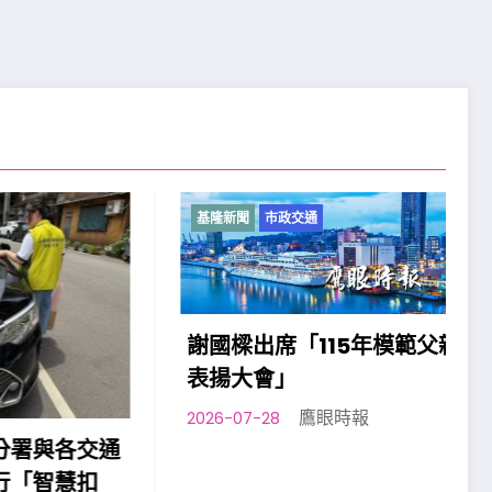
基隆新聞
市政交通
謝國樑出席「115年模範父親
表揚大會」
鷹眼時報
2026-07-28
各交通
慧扣