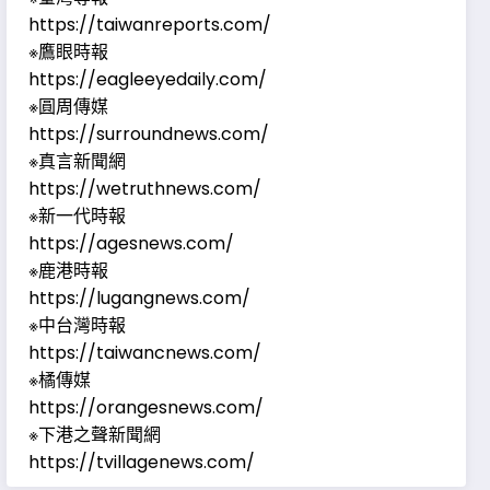
https://taiwanreports.com/
※鷹眼時報
https://eagleeyedaily.com/
※圓周傳媒
https://surroundnews.com/
※真言新聞網
https://wetruthnews.com/
※新一代時報
https://agesnews.com/
※鹿港時報
https://lugangnews.com/
※中台灣時報
https://taiwancnews.com/
※橘傳媒
https://orangesnews.com/
※下港之聲新聞網
https://tvillagenews.com/