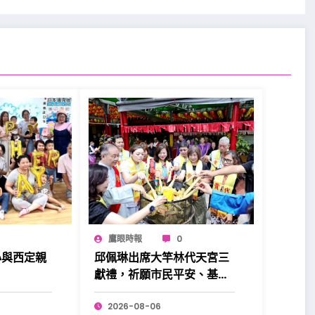
鷹眼時報
0
心與西定親
邱佩琳出席大竿林代天宮三
。
獻禮，祈願市民平安、基隆
昌盛。
2026-08-06