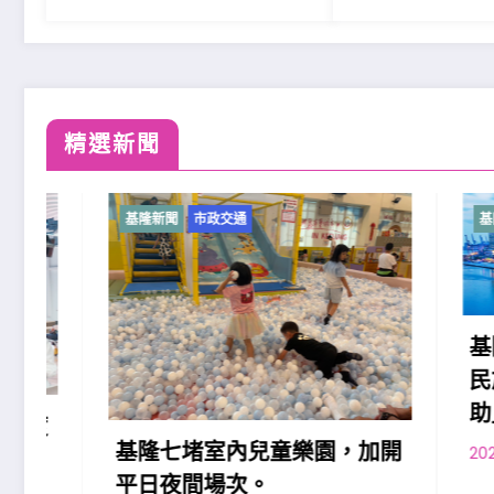
精選新聞
基隆新聞
市政交通
基隆新聞
基隆原
民族勞
助」政
基隆七堵室內兒童樂園，加開
2026-08-0
平日夜間場次。