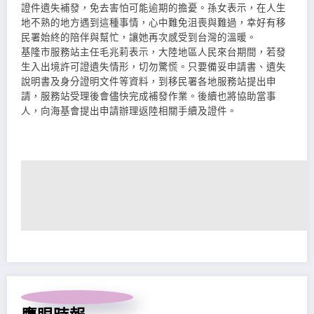
證件遺失補發，免去害怕可能逾期的擔憂。孫女表示，在人生
地不熟的地方遇到這種事情，心中難免沮喪與難過，幸好有移
民署始終的陪伴與幫忙，讓她再次感受到台灣的溫暖。
基隆市服務站主任毛兆莉表示，大陸地區人民來台期間，若發
生入出境許可證遺失情形，切勿驚慌。只要備妥申請書、遺失
說明書及身分證明文件等資料，到移民署各地服務站提出申
請，服務站受理後會儘快完成補發作業。後續也將協助當事
人，向海基會提出申請辦理返陸相關手續及證件。