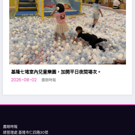
基隆原住民向市府提出「原住民族勞工台灣職
助」政策訴求
2026-08-01
鷹眼時報
場次。
鷹眼時報
總管理處:基隆市仁四路30號
電話:
隱私權保護政策
免責聲明豁免條款