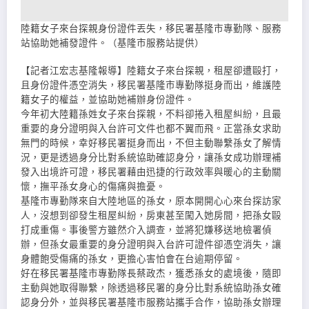
陸籍女子來台探親身份證件丟失，移民署基隆市專勤隊、服務
站協助她補發證件。（基隆市服務站提供）
【記者江宏志基隆報導】陸籍女子來台探親，租屋卻遭毆打，
且身份證件憑空消失，移民署基隆市專勤隊挺身而出，維護陸
籍女子的權益，並協助她補辦身份證件。
今年初大陸籍孫姓女子來台探親，不料卻捲入租屋糾紛，且最
重要的身分證明與入台許可文件也都不翼而飛。正當孫女求助
無門的時候，幸好移民署挺身而出，不但主動聯繫孫女了解情
況，更是透過身分比對系統協助確認身分，讓孫女成功辦理補
發入出境許可證，移民署藉由迅捷的行政效率與暖心的主動關
懷，撫平孫女身心的傷痛與擔憂。
基隆市專勤隊來自大陸地區的孫女，原本開開心心來台探訪家
人，沒想到卻發生租屋糾紛，房東甚至闖入她房間，把孫女毆
打成重傷。事後警方雖然介入調查，並將犯嫌移送地檢署偵
辦，但孫女最重要的身分證明與入台許可證件卻憑空消失，讓
身體飽受傷痛的孫女，更擔心害怕會在台逾期停留。
好在移民署基隆市專勤隊長蔡政杰，獲悉孫女的處境後，隨即
主動與她取得聯繫，除透過移民署的身分比對系統協助孫女確
認身分外，並與移民署基隆市服務站攜手合作，協助孫女辦理