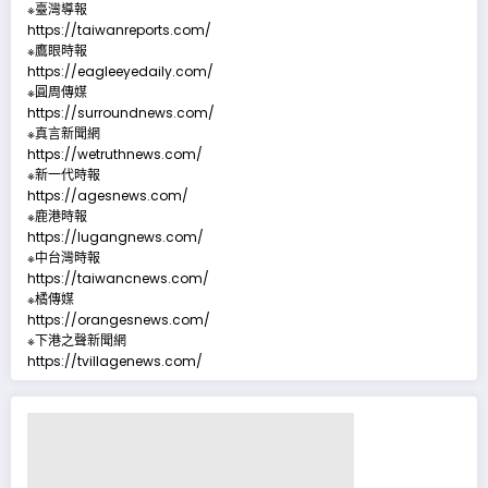
※臺灣導報
https://taiwanreports.com/
※鷹眼時報
https://eagleeyedaily.com/
※圓周傳媒
https://surroundnews.com/
※真言新聞網
https://wetruthnews.com/
※新一代時報
https://agesnews.com/
※鹿港時報
https://lugangnews.com/
※中台灣時報
https://taiwancnews.com/
※橘傳媒
https://orangesnews.com/
※下港之聲新聞網
https://tvillagenews.com/