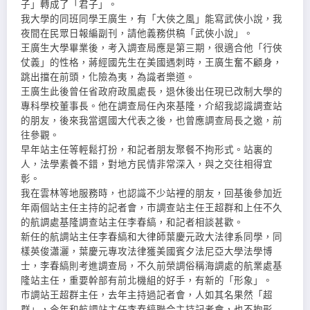
子」轉成了「君子」。
我大學的同班同學王廣生，有「大俠之風」能寫武俠小說，我
夜間在民眾日報編副刊，請他義務供稿「武俠小說」。
王廣生大學畢業後，考入調查局應是第三期，很適合他「行俠
仗義」的性格，蔣經國先生在美國遇刺時，王廣生奮不顧身，
跳出擋在前頭，化險為夷，為識者樂道。
王廣生此後曾任省政府政風處長，退休後出任現已改制大學的
專科學校董事長。他在調查局任內來基隆，介紹我認識調查站
的朋友，後來我當選國大代表之後，也曾應調查局長之邀，前
往參觀。
早年站主任等輕鬆打扮，和記者朋友聚餐不拘形式。站裏的
人，法學素養不錯，對地方民情非常深入，與之交往相得宜
彰。
我在雲林等地服務時，也認識不少站裡的朋友，回基後參加近
年兩個站主任主持的記者會，市調查站主任王超群和上任不久
的航調處基隆調查站主任李春縞，和記者相談甚歡。
新任的航調站主任李春縞和大律師葉慶元政大法律系同學，同
樣英俊瀟灑，葉慶元專攻法律獲美國賓夕法尼亞大學法學博
士，李春縞則考進調查局，不久前榮調俗稱海調處的航業處基
隆站主任，重要幹部有前北機組的好手，有新的「形象」。
市調站王超群主任，去年主持過記者會，人如其名果然「超
群」，今年和航調站主任李春縞聯合主持記者會，也不拘形