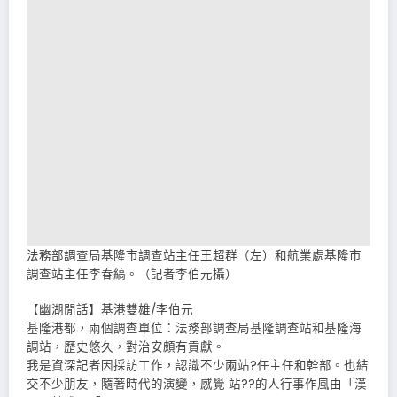
法務部調查局基隆市調查站主任王超群（左）和航業處基隆市
調查站主任李春縞。（記者李伯元攝）
【幽湖閒話】基港雙雄∕李伯元
基隆港都，兩個調查單位：法務部調查局基隆調查站和基隆海
調站，歷史悠久，對治安頗有貢獻。
我是資深記者因採訪工作，認識不少兩站?任主任和幹部。也結
交不少朋友，隨著時代的演變，感覺 站??的人行事作風由「漢