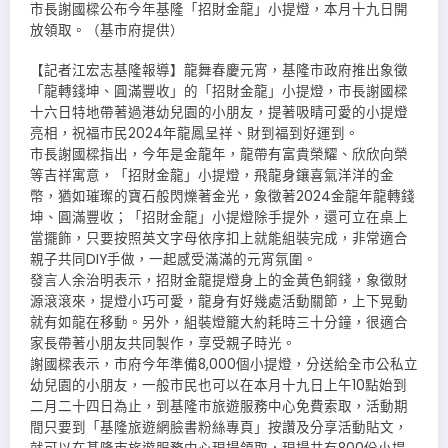
市長謝國樑公布今年基隆「招財金龍」小提燈，本月十九日開
放領取。（基市府提供）
【記者江宏志基隆報導】龍舞春慶元宵，基隆市政府推出象徵
「龍轉錢坤、圓滿豐收」的「招財金龍」小提燈，市長謝國樑
十六日特地帶著過港幼兒園的小朋友，提著吸睛可愛的小提燈
亮相，祝福市民2024年龍鳳呈祥、財到福到好運到。
市長謝國樑指出，今年是金龍年，龍帶有富貴榮耀、欣欣向榮
等吉祥寓意，「招財金龍」小提燈，飛龍身鑲喜氣洋洋的金
幣，猶如璀璨的寶石般閃爍著金光，象徵著2024金龍年龍轉錢
坤、圓滿豐收；「招財金龍」小提燈除手提外，還可立在桌上
當擺飾，只要按照英文字母依序扣上就能組裝完成，非常適合
親子共同DIY手做，一起感受滿滿的元宵氛圍。
發言人余治明表示，招財金龍提燈身上的金黃色銅錢，象徵財
源滾滾來，提燈小巧可愛，龍身有好幾處活動關節，上下晃動
就有如龍在移動。另外，組裝燈籠大約耗時三十分鐘，很適合
家長帶著小朋友共同製作，享受親子時光。
謝國樑表示，市府今年準備8,000個小提燈，分送給全市公私立
幼兒園的小朋友，一般市民也可以在本月十九日上午10點始到
二月二十四日為止，到基隆市旅遊服務中心免費索取，活動期
間只要到「基隆旅遊網臉書粉絲專頁」按讚及分享活動貼文，