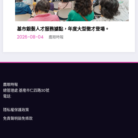
基市銀髮人才服務據點，年度大型徵才登場。
2026-08-04
鷹眼時報
基
202
鷹眼時報
總管理處:基隆市仁四路30號
電話:
隱私權保護政策
免責聲明豁免條款