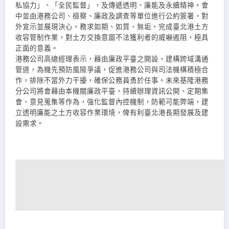
私協力」、「全民監督」，及傳遞透明、廉能及永續精神。會
中並由港務公司、檢察、廉政及調查等單位進行公約簽署，對
外宣示並展現決心，務求如期、如質、無垢，完成臺北港土方
收容管制作業，對土方交換意圖不法獲利者的威嚇遏阻，極具
正面的意義。
港務公司高總經理表示，藉由廉政平臺之開設，建構跨域溝通
管道，為機先預防風險爭議，促進港務公司與司法機構積極合
作，排除不當外力干擾，確保公務員勇於任事。未來基隆港務
分公司將會藉由本機關廉政平臺，持續辦理資訊公開、定期集
會、意見蒐集等作為，強化監督內控機制，防範可能弊端，建
立透明廉能之土方收容作業環境，俾有利臺北港長期發展及建
設需求。