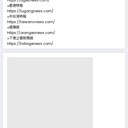
https://agesnews.com/
※鹿港時報
https://lugangnews.com/
※中台灣時報
https://taiwancnews.com/
※橘傳媒
https://orangesnews.com/
※下港之聲新聞網
https://tvillagenews.com/