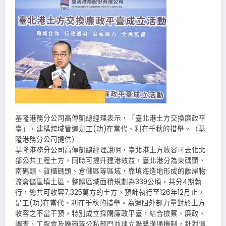
基隆港務分公司高傳凱總經理表示，「臺北港土方交換廉政平
臺」，建構跨域管道是工(功)在當代、利在千秋的措舉。（基
隆港務分公司提供）
基隆港務分公司高傳凱總經理說明，臺北港土方收容可去化北
部公共工程土方，同時可提升建港效益，臺北港分為東碼頭、
南碼頭、貨櫃碼頭、倉儲區等區域，靠填海造地形成的離岸物
流倉儲區填土區，整體區域面積規劃為339公頃，共分4期執
行，總共可收容7,325萬方的土方，預計執行至126年12月止，
是工(功)在當代、利在千秋的措舉。為遏阻外部力量對於土方
收容之不當干預，特別成立採購廉政平臺，結合檢察、廉政、
調查、工程會及廠商等公私部門並建立聯繫溝通機制，針對潛