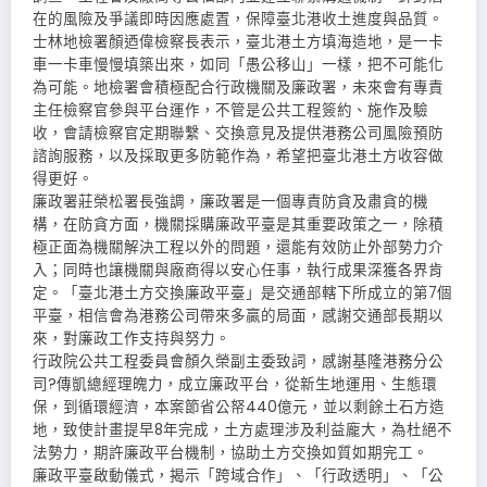
在的風險及爭議即時因應處置，保障臺北港收土進度與品質。
士林地檢署顏迺偉檢察長表示，臺北港土方填海造地，是一卡
車一卡車慢慢填築出來，如同「愚公移山」一樣，把不可能化
為可能。地檢署會積極配合行政機關及廉政署，未來會有專責
主任檢察官參與平台運作，不管是公共工程簽約、施作及驗
收，會請檢察官定期聯繫、交換意見及提供港務公司風險預防
諮詢服務，以及採取更多防範作為，希望把臺北港土方收容做
得更好。
廉政署莊榮松署長強調，廉政署是一個專責防貪及肅貪的機
構，在防貪方面，機關採購廉政平臺是其重要政策之一，除積
極正面為機關解決工程以外的問題，還能有效防止外部勢力介
入；同時也讓機關與廠商得以安心任事，執行成果深獲各界肯
定。「臺北港土方交換廉政平臺」是交通部轄下所成立的第7個
平臺，相信會為港務公司帶來多贏的局面，感謝交通部長期以
來，對廉政工作支持與努力。
行政院公共工程委員會顏久榮副主委致詞，感謝基隆港務分公
司?傳凱總經理魄力，成立廉政平台，從新生地運用、生態環
保，到循環經濟，本案節省公帑440億元，並以剩餘土石方造
地，致使計畫提早8年完成，土方處理涉及利益龐大，為杜絕不
法勢力，期許廉政平台機制，協助土方交換如質如期完工。
廉政平臺啟動儀式，揭示「跨域合作」、「行政透明」、「公