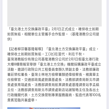
「臺北港土方交換廉政平臺」2月1日正式成立，確保收土如期
如質無垢，相關單位主管攜手合作監督。（基隆港務分公司提
供）
【記者柳芬馨基隆報導】「臺北港土方交換廉政平臺」成立，
確保收土如期如質無垢，工(功)在當代、利在千秋。
臺灣港務股份有限公司基隆港務分公司於2月1日假臺北港行政
大樓8樓簡報室舉辦「臺北港土方交換」機關採購廉政平臺成立
活動，邀請行政院公共工程委員會顏久榮副主委、法務部廉政
署莊榮松署長、臺灣士林地方檢察署顏迺偉檢察長、楊冀華主
任檢察官、交通部政風處劉廣基處長、法務部調查局新北市調
查處張育瑞處長、法務部調查局航業調查處基隆調查站李孟縞
主任、法務部調查局新北市調查處新店站謝智皓主任及各出土
行政機關代表、土方交換管制專業服務廠商、監造代表等100名
貴賓蒞臨共襄盛舉。