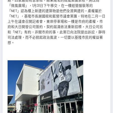
期，四家廠商有意承標，結果聞名的微風集團承標，將改為
「微風廣場」，1月31日下午移交，在一樓經營服裝等的
「NET」認為樓上新建的建築物是他們全資興建的，產權屬於
「NET」，基隆市長謝國樑和藍營市議會黨團，特地在二月一日
上午在議會召開記者會，東岸停車場和－樓是市府的產權，市
府和大日開發公司簽約，契約屆滿依法重新招標，大日公司另
和「NET」有約，非關市府的事，此案已向法院提出訴訟，靜待
司法處理，而不必掀起政治風波，一切要以基隆市民的權益著
想。