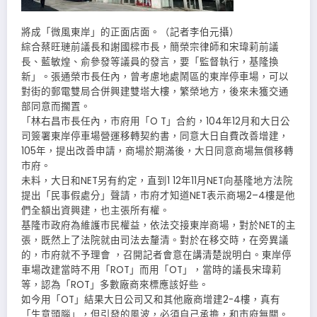
將成「微風東岸」的正面店面。（記者李伯元攝）
綜合蔡旺璉前議長和謝國樑市長，簡榮宗律師和宋瑋莉前議
長、藍敏煌、俞參發等議員的發言，要「監督執行，基隆換
新」。張通榮市長任內，曾考慮地處鬧區的東岸停車場，可以
對街的郵電雙局合併興建雙塔大樓，繁榮地方，後來未獲交通
部同意而擱置。
「林右昌市長任內，市府用「O T」合約，104年12月和大日公
司簽署東岸停車場營運移轉契約書，同意大日自費改善增建，
105年，提出改善申請，商場於期滿後，大日同意商場無償移轉
市府。
未料，大日和NET另有約定，直到1 12年11月NET向基隆地方法院
提出「民事假處分」聲請，市府才知道NET表示商埸2–4樓是他
們全額出資興建，也主張所有權。
基隆市政府為維護市民權益，依法交接東岸商場，對於NET的主
張，既然上了法院就由司法去釐清。對於在移交時，在旁異議
的，市府就不予理會 ，召開記者會意在講清楚說明白。東岸停
車場改建當時不用「ROT」而用「OT」，當時的議長宋瑋莉
等，認為「ROT」多數廠商來標應該好些。
如今用「OT」結果大日公司又和其他廠商增建2-4樓，真有
「生意頭腦」，但引發的風波，必須自己承擔，和市府無關。