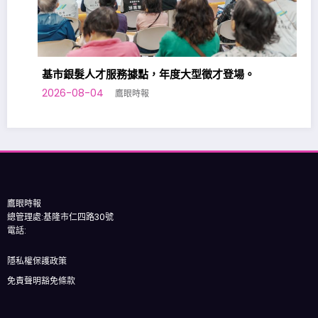
基市銀髮人才服務據點，年度大型徵才登場。
2026-08-04
鷹眼時報
基
2
鷹眼時報
總管理處:基隆市仁四路30號
電話:
隱私權保護政策
免責聲明豁免條款