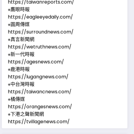
https://taiwanreports.com/
※鷹眼時報
https://eagleeyedaily.com/
※圓周傳媒
https://surroundnews.com/
※真言新聞網
https://wetruthnews.com/
※新一代時報
https://agesnews.com/
※鹿港時報
https://lugangnews.com/
※中台灣時報
https://taiwancnews.com/
※橘傳媒
https://orangesnews.com/
※下港之聲新聞網
https://tvillagenews.com/