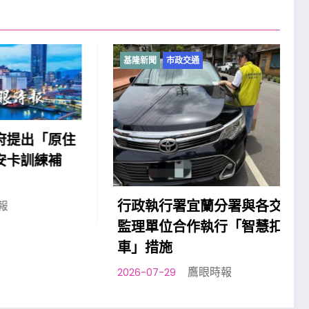
基隆新聞
市政交通
「原住
練補
2
行政執行署宜蘭分署與各交通
監理單位合作執行「智慧扣
車」措施
鷹眼時報
2026-07-29