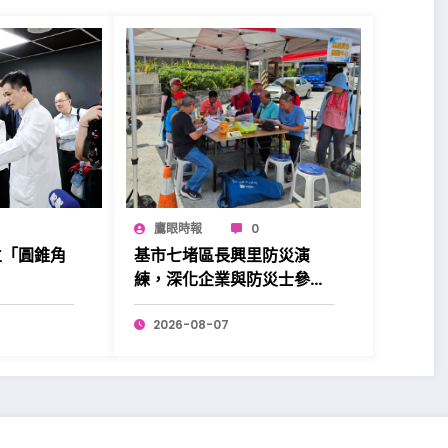
鷹眼時報
0
立「圓錐角
基市七堵區長興里防災演
練，深化企業與防災士參與
更添韌性。
2026-08-07