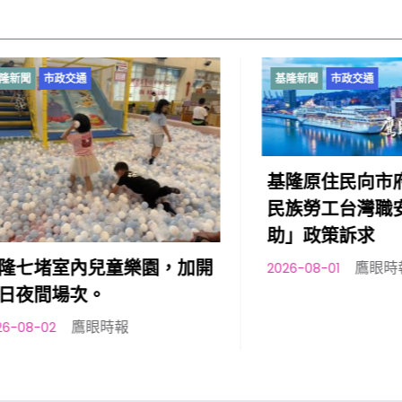
市政交通
基隆新聞
市政交通
基隆原住民向市府提出
民族勞工台灣職安卡訓
助」政策訴求
室內兒童樂園，加開
鷹眼時報
2026-08-01
場次。
鷹眼時報
2