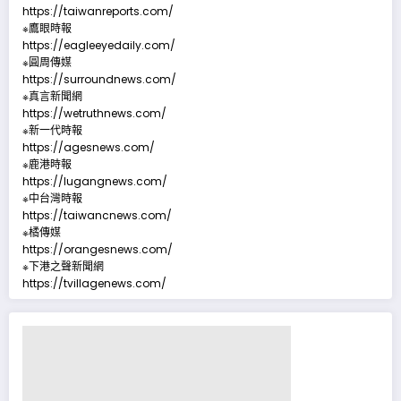
https://taiwanreports.com/
※鷹眼時報
https://eagleeyedaily.com/
※圓周傳媒
https://surroundnews.com/
※真言新聞網
https://wetruthnews.com/
※新一代時報
https://agesnews.com/
※鹿港時報
https://lugangnews.com/
※中台灣時報
https://taiwancnews.com/
※橘傳媒
https://orangesnews.com/
※下港之聲新聞網
https://tvillagenews.com/