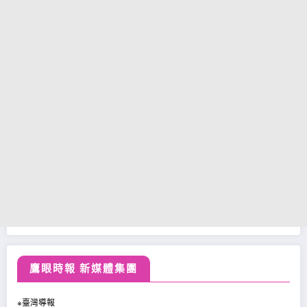
鷹眼時報 新媒體集團
※臺灣導報