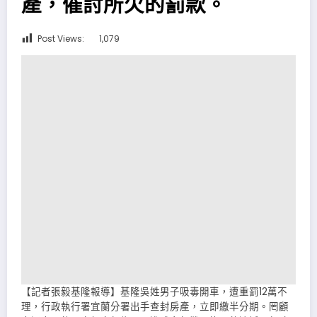
產，催討所欠的罰款。
Post Views:
1,079
【記者張毅基隆報導】基隆吳姓男子吸毒開車，遭重罰12萬不
理，行政執行署宜蘭分署出手查封房產，立即繳半分期。罔顧