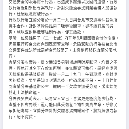
交通安全的吸毒駕車行為，已造成多起難以挽回的遺憾，行政
執行署近期祭出專案執行，針對欠繳酒毒駕罰鍰義務人加強執
行，杜絕危險駕駛行為。
行政執行署宜蘭分署於一月二十九日與台北市交通事件裁決所
攜手合作，針對基隆吳姓男子吸毒後開車，卻不繳罰鍰的吳
男，施以查封房產等強制作為，促其繳款。
基隆一位吳姓男子（二十七歲）在111年6月間因吸食愷他命後，
仍駕車行經台北市內湖區遭警查獲，危險駕駛的行為被台北市
交通事件裁決所裁罰新台幣12萬元，未繳納經移送宜蘭分署執
行。
宜蘭分署收案後，屢次通知吳男到場說明財產狀況，均置之不
理，經執行其名下存款無所獲，亦無薪資可執行，嗣經查吳男
因繼承取得基隆房產，遂於一月二十九日上午到現場，查封吳
男的房產。吳男得知查封消息後，唯恐房產不保，三十日趕忙
到宜蘭分署基隆辦公室，繳納一半欠款並辦妥分期，房產始免
於走上法拍命運。
分署長吳廣莉表示，吸毒害人害己，毒駕更是極度危險行為，
查獲不但會罰鍰，還可能因此受傷甚至犧牲寶貴生命，呼籲民
眾拒絕毒駕。宜蘭分署針對欠繳毒駕罰鍰案件，將持續強力執
行，絕不寬貸。