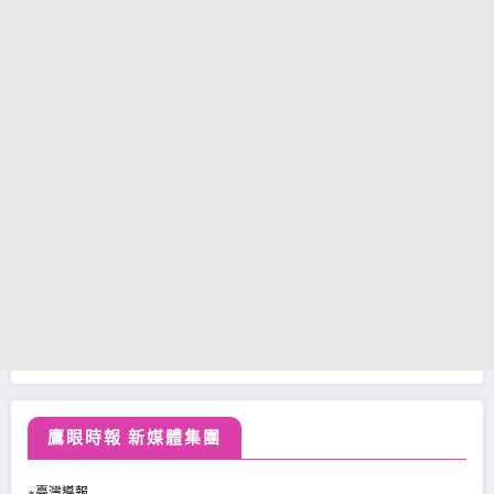
鷹眼時報 新媒體集團
※臺灣導報