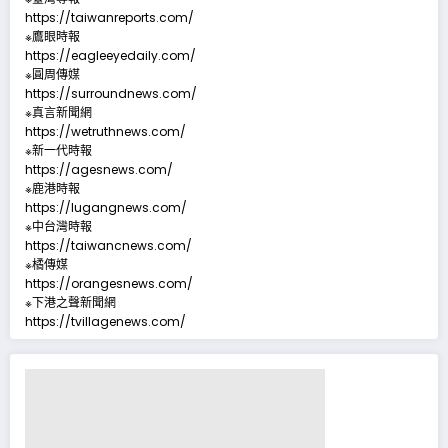
https://taiwanreports.com/
※鷹眼時報
https://eagleeyedaily.com/
※圓周傳媒
https://surroundnews.com/
※真言新聞網
https://wetruthnews.com/
※新一代時報
https://agesnews.com/
※鹿港時報
https://lugangnews.com/
※中台灣時報
https://taiwancnews.com/
※橘傳媒
https://orangesnews.com/
※下港之聲新聞網
https://tvillagenews.com/