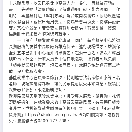
上求職民眾，以及已退休中高齡人力，提供「再就業行動計
畫」，先透過「深度諮詢」了解求職的阻礙、能力強項、工作
期待，再量身打造「客制方案」媒合或開發職缺，協助履歷健
診模擬面試，或運用僱用獎助、職場學習再適應、職務再設計
等方案推介就業，若需要充實職能者提供「職業訓練」資源，
協助壯世代求職者順利返回職場。
二月一日設立「銀髮就業服務專區」同時，基隆就業中心將邀
長期服務的友善中高齡廠商雄巍保全，進行現場徵才，雄巍保
全近五年已進用中心推介的求職者，超過一百名，這次將釋出
總幹事、保全、清潔人員等十個在地職缺，求職者可以先到
「銀髮就業服務專區」填寫履歷表，由就服員協助進行面試準
備，提升錄取機會。
基隆就業中心在農曆春節前夕，特別邀書法名家徐正泰等三名
老師，現場揮毫寫春聯，讓到民眾提前感受年節氣息，祝福民
眾新春好運到，求職順利成功。
歡迎民眾當天到基隆就業中心，接受專人服務、贈春聯，找個
頭路好過年。有就業需求的中高齡及高齡民眾、有意聘用銀髮
者雇主，或對銀髮就業議題有興趣的民眾，可運用「45+就業
資源網」https://45plus.wda.gov.tw 查詢相關資訊，或撥打
免付費服務專線0800-777-888。