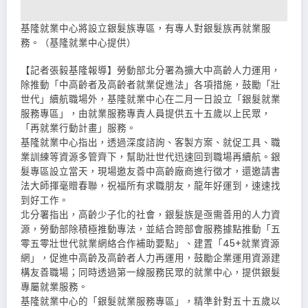
基隆就業中心將設立銀髮族專區，有專人對銀髮族再就業服
務。（基隆就業中心提供）
【記者張毅基隆報導】勞動部北分署為擴大中高齡人力運用，
除推動「中高齡者及高齡者就業促進法」各項措施，鼓勵「壯
世代」續航職場外，基隆就業中心在二月一日設立「銀髮就業
服務專區」，由就業服務專責人員提供五十五歲以上民眾，
「再就業行動計畫」服務。
基隆就業中心指出，透過深度諮詢、客製方案、就促工具、職
業訓練等資源多管齊下，幫助壯世代迅速回到職場再續航。銀
髮專區設立當天，現場邀友善中高齡廠商進行徵才，還邀請書
法大師揮毫贈春聯，祝福所有求職朋友，龍年好運到，速速找
到好工作。
北分署指出，高齡少子化的社會，銀髮族是亟需善用的人力資
源，勞動部除積極推動專法，並結合跨部會服務據點推動「五
零五零壯世代就業網絡合作補助要點」、建置「45+就業資源
網」，促進中高齡及高齡者人力再運用，鼓勵企業運用資源建
構友善職場；同時透過第一線服務民眾的就業中心，提供銀髮
專屬就業服務。
基隆就業中心的「銀髮就業服務專區」，精準針對五十五歲以