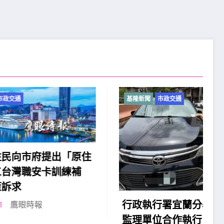
基隆新聞
市政交通
「原住
練補
2
行政執行署宜蘭分署與各交通
監理單位合作執行「智慧扣