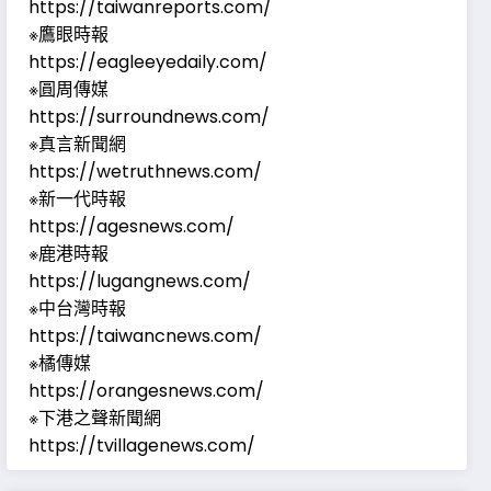
https://taiwanreports.com/
※鷹眼時報
https://eagleeyedaily.com/
※圓周傳媒
https://surroundnews.com/
※真言新聞網
https://wetruthnews.com/
※新一代時報
https://agesnews.com/
※鹿港時報
https://lugangnews.com/
※中台灣時報
https://taiwancnews.com/
※橘傳媒
https://orangesnews.com/
※下港之聲新聞網
https://tvillagenews.com/