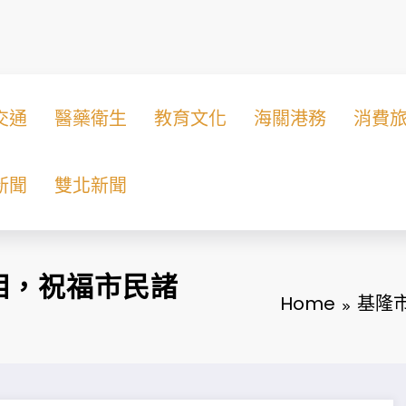
交通
醫藥衛生
教育文化
海關港務
消費
新聞
雙北新聞
相，祝福市民諸
Home
基隆