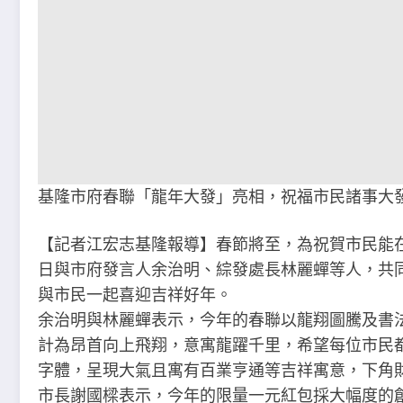
基隆市府春聯「龍年大發」亮相，祝福市民諸事大
【記者江宏志基隆報導】春節將至，為祝賀市民能
日與市府發言人余治明、綜發處長林麗蟬等人，共
與市民一起喜迎吉祥好年。
余治明與林麗蟬表示，今年的春聯以龍翔圖騰及書
計為昂首向上飛翔，意寓龍躍千里，希望每位市民
字體，呈現大氣且寓有百業亨通等吉祥寓意，下角
市長謝國樑表示，今年的限量一元紅包採大幅度的