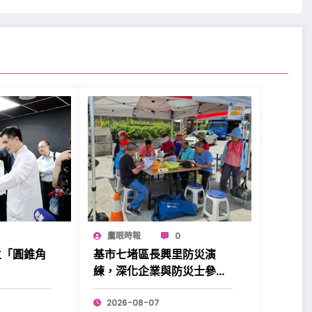
鷹眼時報
0
立「圓錐角
基市七堵區長興里防災演
練，深化企業與防災士參與
更添韌性。
2026-08-07