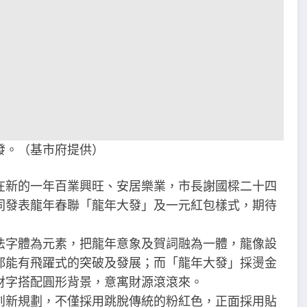
發。（基市府提供）
在新的一年百業興旺、安居樂業，市長謝國樑二十四
同發表龍年春聯「龍年大發」及一元紅包樣式，期待
法字體為元素，把龍年意象及賀詞融為一體，龍像設
都能有飛躍式的突破及發展；而「龍年大發」採燙金
財字搭配圓形背景，意寓財源滾滾來。
創新規劃，不僅採用跳脫傳統的粉紅色，正面採用貼