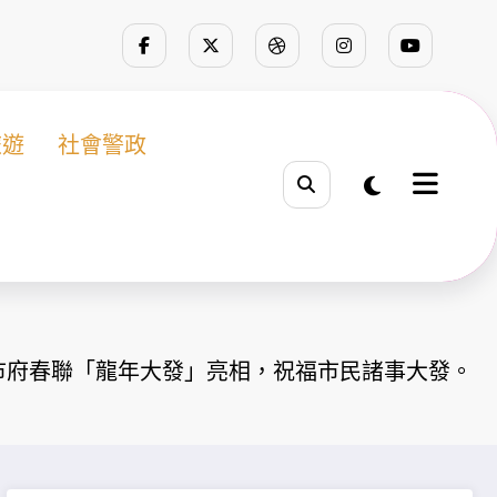
旅遊
社會警政
市府春聯「龍年大發」亮相，祝福市民諸事大發。