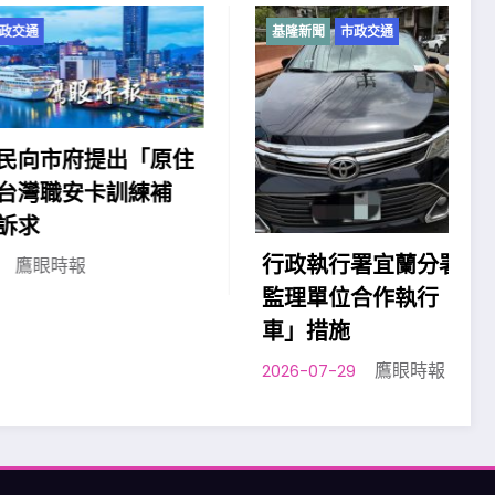
基隆新聞
市政交通
基
「原住
謝
練補
表
20
行政執行署宜蘭分署與各交通
監理單位合作執行「智慧扣
車」措施
鷹眼時報
2026-07-29