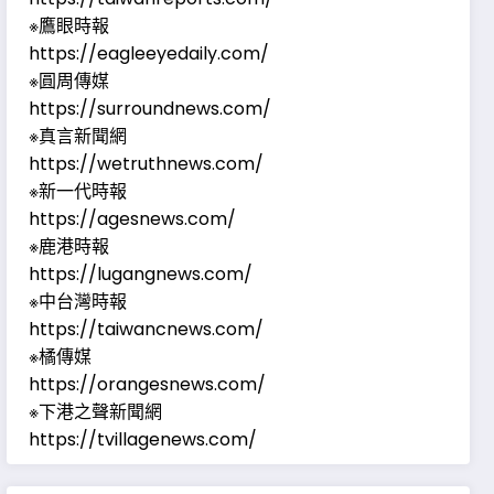
※鷹眼時報
https://eagleeyedaily.com/
※圓周傳媒
https://surroundnews.com/
※真言新聞網
https://wetruthnews.com/
※新一代時報
https://agesnews.com/
※鹿港時報
https://lugangnews.com/
※中台灣時報
https://taiwancnews.com/
※橘傳媒
https://orangesnews.com/
※下港之聲新聞網
https://tvillagenews.com/