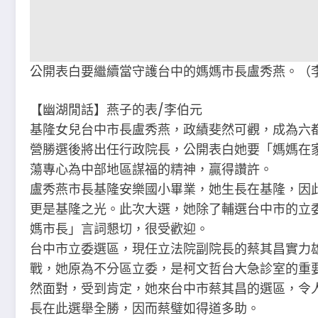
公開表白要繼續當守護台中的媽媽市長盧秀燕。（
【幽湖閒話】燕子的表∕李伯元
基隆女兒台中市長盧秀燕，政績斐然可觀，成為六
營勝選後將出任行政院長，公開表白她要「媽媽在
蕩專心為中部地區謀福的精神，贏得讚許。
盧秀燕市長基隆安樂國小畢業，她生長在基隆，因
更是基隆之光。此次大選，她除了輔選台中市的立
媽市長」言詞懇切，很受歡迎。
台中市立委選區，現任立法院副院長的蔡其昌實力
戰，她原為不分區立委，是柯文哲台大急診室的重
然面對，受到肯定，她來台中市蔡其昌的選區，令
長在此選舉全勝，因而蔡璧如得道多助。