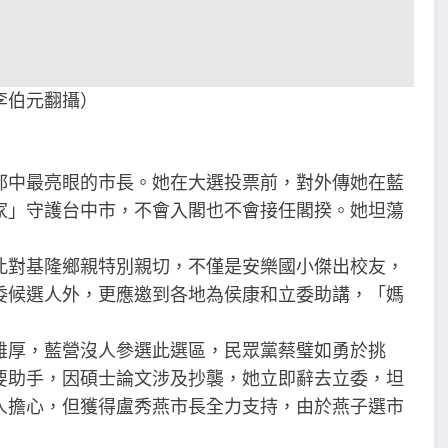
李伯元翻攝）
都中最亮眼的市長。她在大選投票前，對外傳她在藍
家」守護台中市，不會入閣也不會接任閣揆。她坦蕩
此對基隆鄉親特別親切，不僅是安樂國小傑出校友，
委候選人外，更應邀到各地為侯康和立委助講，「媽
雄厚，藍營沒人參選此選區，民眾黨蔡璧如勇於挑
要助手，因碩士論文涉及抄襲，她立即辭去立委，坦
人擔心，但獲得盧秀燕市長全力支持，由於燕子選市