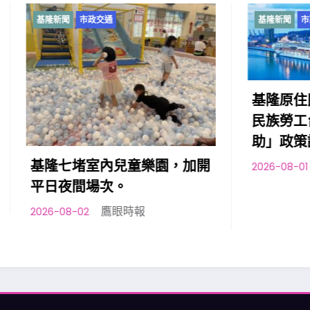
政交通
基隆新聞
市政交通
基隆原住民向市府提出
民族勞工台灣職安卡訓
助」政策訴求
室內兒童樂園，加開
鷹眼時報
2026-08-01
場次。
鷹眼時報