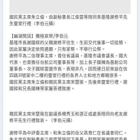
國民黨主席朱立倫，由副秘書長江俊霆等陪同來基隆謝修平先
生靈堂行禮（李伯元攝）
【幽湖閒話】備極哀榮∕李伯元
基隆市長謝國樑的父親謝修平往生，生前交代後事一切從簡，
因此家屬決定依照遺願，只有家祭，不舉行公祭。
謝修平為二信理事主席，曾任省議員，基隆市議會議長，國大
代表，也曾擔任台航公司董事長等，加上長子國棟為基創公司
董事長，次子國樑當選市長，表現非凡，因而連日前來設在信
四路31號家中二樓的靈堂行禮的各界人士和地方鄉親很多。
國民黨主席朱立倫和親民黨主席宋楚瑜，先後來靈堂行禮，謝
國樑和兄長國棟等家屬答禮致謝。
親民黨主席宋楚瑜在副議長楊秀玉和游正成處長陪同向老友謝
修平先生行禮致哀。（李伯元攝）
謝修平為中評委主席，和朱立倫的岳父高育仁在省議會同仁。
朱主席在副秘書長江俊霆等陪同下來基，慰問家屬謝國樑市長