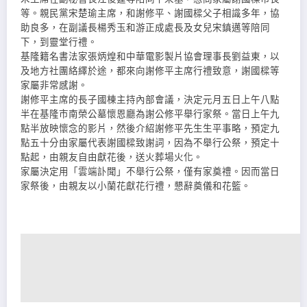
等。親民黨宋楚瑜主席，和謝修平、謝國樑父子相識多年，協
助良多，在副議長楊秀玉和游正成處長及女兒宋鎮邁等陪同
下，到靈堂行禮。
基隆籍名書法家張炳煌和中華電影製片協會理事長劉益東，以
及地方社團絡繹於途，都來向謝修平主席行禮致意，謝國樑等
家屬非常感謝。
謝修平主席的長子國棟主持內部會議，決定元月五日上午八點
半在基隆市南榮公墓懷恩廳為謝公修平舉行家祭。當日上午九
點半放映懷念的影片，然後介紹謝修平先生生平事略，預定九
點五十分由家屬代表謝國樑致謝詞，因為不舉行公祭，預定十
點起，由親友自由獻花後，送火葬場火化。
家屬決定用「雲端訃聞」不舉行公祭，僅有家奠禮。因而當日
家祭後，由親友以小蘭花獻花行禮，懇辭奠儀和花籃。