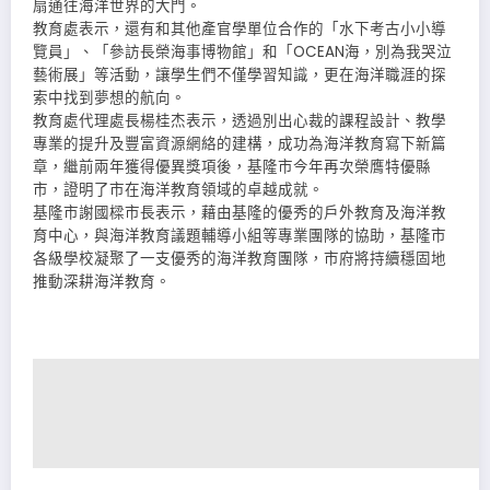
扇通往海洋世界的大門。
教育處表示，還有和其他產官學單位合作的「水下考古小小導
覽員」、「參訪長榮海事博物館」和「OCEAN海，別為我哭泣
藝術展」等活動，讓學生們不僅學習知識，更在海洋職涯的探
索中找到夢想的航向。
教育處代理處長楊桂杰表示，透過別出心裁的課程設計、教學
專業的提升及豐富資源網絡的建構，成功為海洋教育寫下新篇
章，繼前兩年獲得優異獎項後，基隆市今年再次榮膺特優縣
市，證明了市在海洋教育領域的卓越成就。
基隆市謝國樑市長表示，藉由基隆的優秀的戶外教育及海洋教
育中心，與海洋教育議題輔導小組等專業團隊的協助，基隆市
各級學校凝聚了一支優秀的海洋教育團隊，市府將持續穩固地
推動深耕海洋教育。