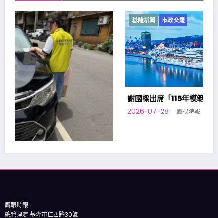
基隆新聞
市政交通
謝國樑出席「115年模範父親表揚大會」
2026-07-28
鷹眼時報
慧扣
鷹眼時報
總管理處:基隆市仁四路30號
電話: