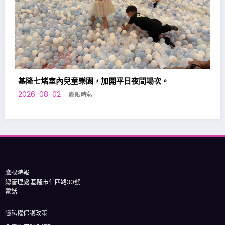
基隆原住民向市府提出「原住民族勞工台灣職安卡
助」政策訴求
2026-08-01
鷹眼時報
。
鷹眼時報
總管理處:基隆市仁四路30號
電話:
隱私權保護政策
免責聲明豁免條款
版權所有
鷹眼時報
| 總社: 基隆市仁四路30號 | Powered By
SpiceThemes