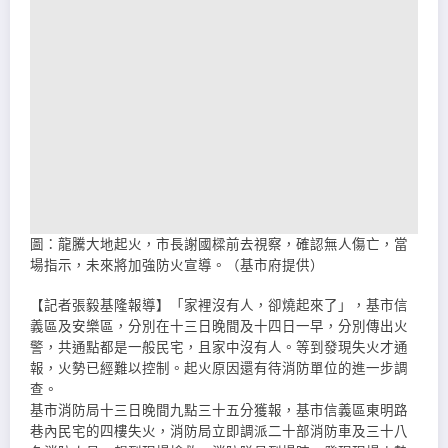
圖：龍騰大地起火，市長謝國樑前去視察，確認無人傷亡，當
場指示，未來將加強防火宣導。（基市府提供）
【記者張毅基隆報導】「家裡沒有人，卻燒起來了」，基市信
義區及安樂區，分別在十三日晚間及十四日一早，分別傳出火
警，共通點都是一般民宅，且家中沒有人。等到發現失火才通
報，火勢已經難以控制。起火原因還有待消防單位的進一步調
查。
基市消防局十三日晚間九點三十五分獲報，基市信義區東明路
巷內民宅的四樓失火，消防局立即調派二十部消防車及三十八