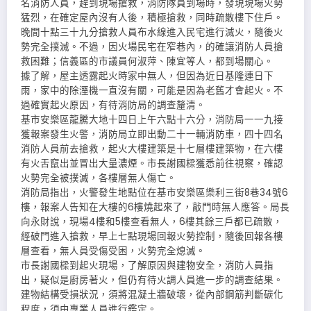
名消防人員，趕到現場搶救，消防隊員到場時，發現現場火勢
猛烈，在確定屋內沒有人後，積極搶救，同時疏散樓下住戶。
晚間十點三十九分搶救人員布水線進入民宅進行滅火，隨後火
勢完全撲滅。不過，因火場民宅在窄巷內，的確讓消防人員搶
救困難；信義區的市議員何淑萍、陳宜等人，都到場關心。
據了解，屋主透露起火時家中無人，但因為近日基隆連日下
雨，家中的除溼機一直沒有關，可能是因為老舊才會起火。不
過確實起火原因，有待消防局的調查釐清。
基市安樂區龍騰大地十四日上午六點十六分，消防局一一九接
獲報案發生火警，消防局立即出動二十一輛消防車，四十四名
消防人員前去搶救，起火大樓建築是十七層樓建築物，在六樓
有火舌竄出並冒出大量濃煙。市長謝國樑獲悉前往視察，確認
火勢完全被撲滅，各樓層無人傷亡。
消防局指出，火警發生地點位在基市安樂區樂利三街8巷34號6
樓，報案人告知在大樓的6樓燒起來了，敲門時無人應答。局長
向永財說，現場4樓和5樓查看無人，6樓其餘三戶都已疏散，
經破門進入搶救，早上七點現場回報火勢控制，隨後回報各樓
層查看，無人員受傷受困，火勢完全熄滅。
市長謝國樑到起火現場，了解原因與建物安全，消防人員指
出，疑似是廚房著火，但仍有待火調人員進一步的調查結果。
建物結構受損狀況，須將混凝土牆破壞，從內部鋼筋判斷碳化
程度，須由專業人員進行鑑定。