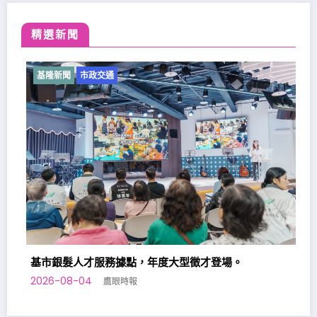
精選新聞
基隆新聞
市政交通
基隆新
基市銀髮人才服務據點，年度大型徵才登場。
026-08-04
鷹眼時報
基隆七
2026-