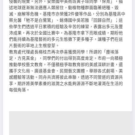
侵襲的現實。另外，安樂國中美術班黃子瑄同學「保育」，描
述地球逐漸無法適應人類居住，動植物種群面臨著絕種、毀
滅、崩解等危機。基隆市亦榮獲2件優等作品，分別為基隆高中
蔡允馨「牠不是白鷺鷥」、銘傳國中吳若雅「回歸自然」；這
些學生們透過平日累積的經驗及辛苦的練習，表露出多元及豐
沛成果，再次於全國比賽中，為基隆市拿下亮眼成績，期盼他
們能持續為基隆藝術的多元生態撒下更多種子，讓種子們在這
片藝術的草地上生根發芽。
教育處代理處長楊桂杰再次恭喜獲獎同學！所謂的「塵埃落
定，方見真金」，同學們的付出得到高度肯定。市府一向積極
推動學校藝文教育，不僅積極爭取教育部的美感深耕計畫，還
攜手文化局、廣達基金會、民間藝文團體，舉辦各式劇場、美
感體驗等活動。同舟共濟將彼此串聯，透過不同管道的資源共
享，期許將美學素養的滋潤之水能夠源源不斷地灌溉在生活的
每個角落。