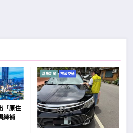
基隆新聞
市政交通
「原住
練補
2