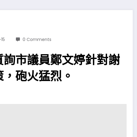
-15
0 Comments
質詢市議員鄭文婷針對謝
策，砲火猛烈。