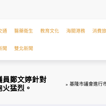
交通
醫藥衛生
教育文化
海關港務
消費
新聞
雙北新聞
議員鄭文婷針對
基隆市議會進行
砲火猛烈。