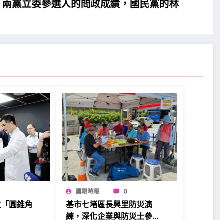
，兩黨立委參選人的問政成績，國民黨的林
鷹眼時報
0
立「圓錐角
基市七堵區長興里防災演
練，深化企業與防災士參與