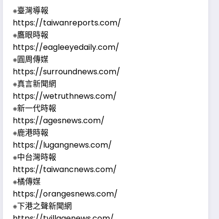
※臺灣導報
https://taiwanreports.com/
※鷹眼時報
https://eagleeyedaily.com/
※圓周傳媒
https://surroundnews.com/
※真言新聞網
https://wetruthnews.com/
※新一代時報
https://agesnews.com/
※鹿港時報
https://lugangnews.com/
※中台灣時報
https://taiwancnews.com/
※橘傳媒
https://orangesnews.com/
※下港之聲新聞網
https://tvillagenews.com/