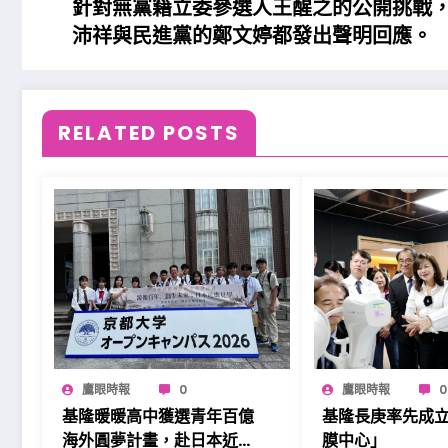
針對無黨籍立委參選人王醒之的公開挑戰
沛祥與民進黨的鄭文婷都發出聲明回應。
RELATED POSTS
鷹眼時報
0
鷹眼時報
0
基隆暖暖高中獲選青年百億
基隆長庚率先成
海外圓夢計畫，赴日本近畿
膜中心」