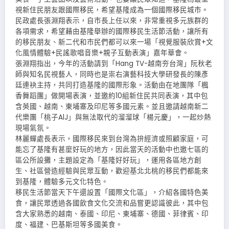
視新住民朋友跟國際移民，希望基隆成為一個國際移民城市。
民政處長張淵翔表示，自市長上任以來，非常重視多元族群的
各項需求，希望藉由基隆舉辦的國際移民生活節活動，讓所有
的移民朋友、新二代和市民們都可以來一場「視覺服裝欣賞+文
化風情體驗+民謠歌唱音樂+親子互動表演」嘉年華會。
張淵翔指出，今年的活動請到「Hang TV-越南夯台灣」阮秋老
師與知名民視藝人，同時也是崇右演藝科技大學研發長的陳彥
廷連袂主持，共同打造基隆的國際形象。活動由在地團隊「楓
香舞蹈團」做開場表演，並邀約10組新住民共同表演，其中包
含英國、越南、東埔寨及印尼等多國元素。並且邀請越南新二
代樂團「桃子AlJ」與無法取代的溜溜球「楊元慶」，一起炒熱
現場氣氛。
林麗蟬處長表示，國際移民來到台灣為拚經濟或照顧家庭，可
能忘了基隆有甚麼好玩的地方，因此當天的活動中也邀七區的
區公所設攤，主題設定為「基隆好好玩」，運用各區地方創
生、社區營造經驗與民眾互動，歡迎基北北桃的移民們都能來
到基隆，體驗多元文化特色。
移民生活節當天下午還設置「國際文化區」，介紹各國特色美
食，讓民眾透過各國飲食文化交流和品嘗更認識彼此，其中包
含大家熟悉的越南、泰國、印尼、東埔寨、德國、菲律賓、印
度、福建、巴基斯坦等多國美食。