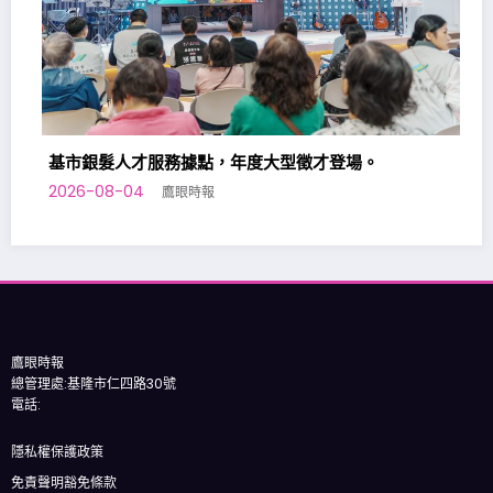
髮人才服務據點，年度大型徵才登場。
8-04
鷹眼時報
基隆七堵室內
2026-08-02
鷹眼時報
總管理處:基隆市仁四路30號
電話:
隱私權保護政策