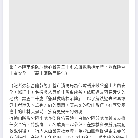
圖：基隆市消防局精心設置二十處急難救助標示牌，以保障登
山者安全。（基市消防局提供）
【記者張毅基隆報導】基市消防局為保障暖東峽谷登山者的安
全，派遣十五名搜救人員前往暖東峽谷，依照過去容易迷失的
地點，設置二十處「急難救助標示牌」。以了解決過去容易讓
登山者迷失、誤判方向的問題，讓來訪的登山隊伍，在享受基
隆市的山林美景時，擁有更安全的環境。
行動由暖暖分隊小隊長劉俊佑帶領，百福分隊分隊長鄭文豪擔
任安全官，特搜隊十五名成員一起參與，在搶救科長蘇元鏞勤
教說明後，一行人入山設置標示牌，為登山團體提供更友善的
方向指引。在過去五年期間（108年到112年），暖東峽谷發生十