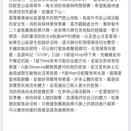
四起登山協尋案件，每次消防局都與時間競賽，希望能最快速
地尋找到失蹤者，並護送下山。
基隆暖東峽谷是基隆市的熱門登山地點，為提升市民山域活動
的安全性，消防局與林業保育署、基市觀銷處合作，重新製作
二十處急難救助標示牌。這些標示牌包含地點的經緯度、警示
標語、消防署消防防災e點通APP的連結，以及登山注意事項。
如果在山區發生迷路狀況時，請冷靜分析現場環境切勿驚慌，
手機如無訊號時，可以撥打緊急救難號碼112，在現場等待救
援。並請牢記「STOP」口訣，S即是Stop停下來，勿繼續走向
不確定的路。T是Think思考可能的出錯方向，並留在原地等待
救援。O是Observe觀察周遭可利用的資源，並注意有無土石
崩塌或野生動物出沒等危險。P是Plan分配糧食與水源，選擇適
當地點避難，並做好保暖等待救援。許多山難的發生，都是因
為驚慌失措流失體力，反而讓自己陷入更大的危險。
消防局長向永財提醒民眾，在參與山域活動時，一定要做好行
前準備，保持與家人間的聯繫，並謹慎評估自己的體力。如果
遇到緊急狀況時，可根據急難救助標示牌上的資訊進行報案，
可以確保快速的救援並提高搶救時效。