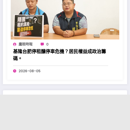
鷹眼時報
0
基隆台肥停租釀停車危機？居民權益成政治籌
碼。
2026-08-05