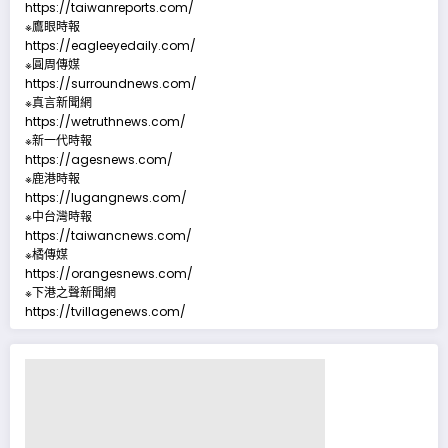
https://taiwanreports.com/
※鷹眼時報
https://eagleeyedaily.com/
※圓周傳媒
https://surroundnews.com/
※真言新聞網
https://wetruthnews.com/
※新一代時報
https://agesnews.com/
※鹿港時報
https://lugangnews.com/
※中台灣時報
https://taiwancnews.com/
※橘傳媒
https://orangesnews.com/
※下港之聲新聞網
https://tvillagenews.com/