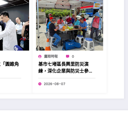
鷹眼時報
0
立「圓錐角
基市七堵區長興里防災演
練，深化企業與防災士參與
更添韌性。
2026-08-07