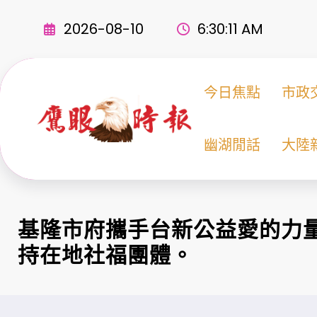
Skip
to
2026-08-10
6:30:12 AM
content
今日焦點
市政
幽湖閒話
大陸
基隆市府攜手台新公益愛的力
持在地社福團體。