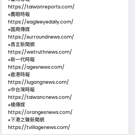
https://taiwanreports.com/
※鷹眼時報
https://eagleeyedaily.com/
※圓周傳媒
https://surroundnews.com/
※真言新聞網
https://wetruthnews.com/
※新一代時報
https://agesnews.com/
※鹿港時報
https://lugangnews.com/
※中台灣時報
https://taiwancnews.com/
※橘傳媒
https://orangesnews.com/
※下港之聲新聞網
https://tvillagenews.com/