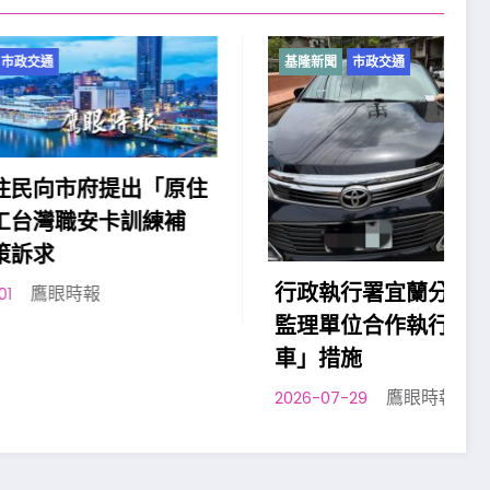
基隆新聞
市政交通
「原住
練補
2
行政執行署宜蘭分署與各交通
監理單位合作執行「智慧扣
車」措施
鷹眼時報
2026-07-29