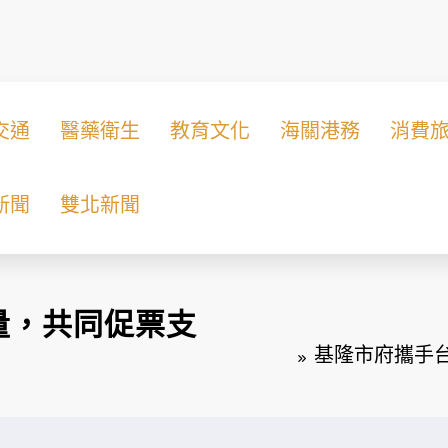
交通
醫藥衛生
教育文化
海關港務
消費
新聞
雙北新聞
量，共同促票支
基隆市府攜手