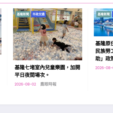
市政交通
基隆新聞
市政交通
基隆原住民向市府提出
民族勞工台灣職安卡訓
助」政策訴求
堵室內兒童樂園，加開
鷹眼時報
2026-08-01
間場次。
鷹眼時報
2