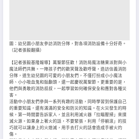
圖：幼兒園小朋友參訪消防分隊，對各項消防設備十分好奇。
（記者張毅翻攝）
【記者張毅基隆報導】萬聖節狂歡！消防局魔法糖果派對與小
魔法師們共舞。一陣孩子們的歡笑聲及歡呼聲，造訪信義消防
分隊，道生幼兒園的可愛的小朋友們，不僅打扮成小小魔法
師、小小吸血鬼和骷顱頭，還一起慶祝萬聖節。更重要的是，
他們與勇敢的消防叔叔，一起學習如何確保安全和應對各種災
害。
活動中小朋友們參與一系列有趣的活動，同時學習到保護自己
的重要知識，還有滿滿的安全和防災的知識。在火災發生的時
候，第一時間要告訴家人，並且利用滅火器「拉瞄壓掃」來撲
滅火源。如果身上著火的話，不要緊張，利用「停躺滾」的技
巧就可以讓身上的火熄滅，用手去打火的話會造成手被火灼
傷。