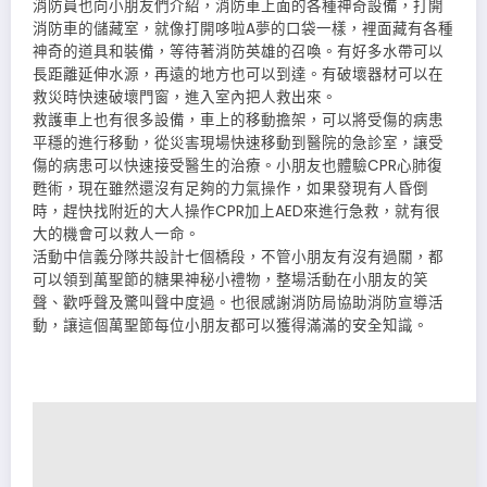
消防員也向小朋友們介紹，消防車上面的各種神奇設備，打開
消防車的儲藏室，就像打開哆啦A夢的口袋一樣，裡面藏有各種
神奇的道具和裝備，等待著消防英雄的召喚。有好多水帶可以
長距離延伸水源，再遠的地方也可以到達。有破壞器材可以在
救災時快速破壞門窗，進入室內把人救出來。
救護車上也有很多設備，車上的移動擔架，可以將受傷的病患
平穩的進行移動，從災害現場快速移動到醫院的急診室，讓受
傷的病患可以快速接受醫生的治療。小朋友也體驗CPR心肺復
甦術，現在雖然還沒有足夠的力氣操作，如果發現有人昏倒
時，趕快找附近的大人操作CPR加上AED來進行急救，就有很
大的機會可以救人一命。
活動中信義分隊共設計七個橋段，不管小朋友有沒有過關，都
可以領到萬聖節的糖果神秘小禮物，整場活動在小朋友的笑
聲、歡呼聲及驚叫聲中度過。也很感謝消防局協助消防宣導活
動，讓這個萬聖節每位小朋友都可以獲得滿滿的安全知識。