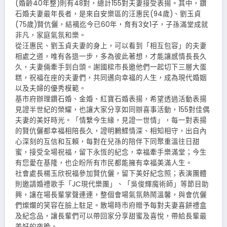
(婚齡40年整)則有48對，總計155對夫妻接受表揚。其中，鑽
石婚夫妻最年長者，是來自安樂區的汪惠民(94歲)、劉玉貞
(75歲)賢伉儷，結褵迄今已60年，育有3女1子，子孫滿堂成就
非凡，家庭氣氛和樂。
從汪惠民、劉玉貞夫妻的身上，可以看到「相互包容」的夫妻
相處之道，唯有各退一步，多為彼此著想，才能讓感情長長久
久，夫妻倆牽手到白頭。謝國樑市長邀他們一起切下三層大蛋
糕，祝福在座的夫妻們，共同邁向幸福的人生，成為現代婚姻
以及夫婦的優秀模範。
基市府辦理鑽石婚、金婚、紅寶石婚表揚，希望透過活動表揚
見證半世紀的榮耀，也讓大家分享如同辦喜事活動，155對佳偶
夫妻的美好時光。「情繫今生緣，見證一世情」，每一對表揚
的賢伉儷都幸福相陪長久，證明鶼鰈情深、相知相守，出自內
心深刻的互信和互賴，每對在兒孫的陪伴下同聚重溫往日甜
蜜，接受全場祝福，留下永恆的紀念，幸福牽手樂滿堂；今生
有您愛在基隆，也企盼所有市民都能擁有幸福美滿人生。
社會處長楊玉欣祝福參加賢伉儷，留下美好紀念照；表演團體
則邀請婚禮歌手「JC現代樂團」、「吳俊輝魔術師」等節目助
興，讓在場長輩掌聲連連，整個會場氣氛熱鬧溫馨，與會伉儷
們燦爛的笑容在臉上駐足。散場時市府贈予每對夫妻喜餅禮盒
及紀念品，讓長輩們可以帶回家分享甜蜜及喜悅，帶給長輩最
美好的夜晚。