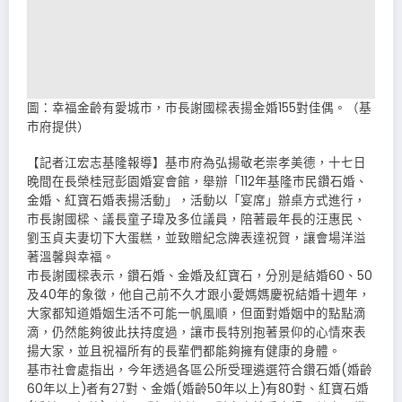
圖：幸福金齡有愛城市，市長謝國樑表揚金婚155對佳偶。（基
市府提供）
【記者江宏志基隆報導】基市府為弘揚敬老崇孝美德，十七日
晚間在長榮桂冠彭園婚宴會館，舉辦「112年基隆市民鑽石婚、
金婚、紅寶石婚表揚活動」，活動以「宴席」辦桌方式進行，
市長謝國樑、議長童子瑋及多位議員，陪著最年長的汪惠民、
劉玉貞夫妻切下大蛋糕，並致贈紀念牌表達祝賀，讓會場洋溢
著溫馨與幸福。
市長謝國樑表示，鑽石婚、金婚及紅寶石，分別是結婚60、50
及40年的象徵，他自己前不久才跟小愛媽媽慶祝結婚十週年，
大家都知道婚姻生活不可能一帆風順，但面對婚姻中的點點滴
滴，仍然能夠彼此扶持度過，讓市長特別抱著景仰的心情來表
揚大家，並且祝福所有的長輩們都能夠擁有健康的身體。
基市社會處指出，今年透過各區公所受理遴選符合鑽石婚(婚齡
60年以上)者有27對、金婚(婚齡50年以上)有80對、紅寶石婚