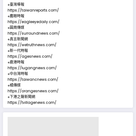
※臺灣導報
https://taiwanreports.com/
※鷹眼時報
https://eagleeyedaily.com/
※圓周傳媒
https://surroundnews.com/
※真言新聞網
https://wetruthnews.com/
※新一代時報
https://agesnews.com/
※鹿港時報
https://lugangnews.com/
※中台灣時報
https://taiwancnews.com/
※橘傳媒
https://orangesnews.com/
※下港之聲新聞網
https://tvillagenews.com/