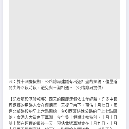
圖：雙十國慶假期，公路總局建議有出遊計畫的鄉親，儘量避
開尖峰路段時段，避免與車潮相遇。（公路總局提供）
【記者張毅基隆報導】四天的國慶連假依往年經驗，許多中長
程返鄉的用路人會在假期第一天提早南下，預估十月七日，國
道北部路段約早上六點開始；台61西濱快速公路約早上七點開
始，會湧入大量南下車潮；今年雙十假期比較特別，十月十日
雙十節在連假的最後一天，預估北返車潮會在十月九日、十月