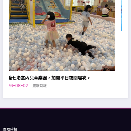
基隆原住民向市府提出「原住民族勞工台灣職安卡訓練補
助」政策訴求
2026-08-01
鷹眼時報
鷹眼時報
總管理處:基隆市仁四路30號
電話:
隱私權保護政策
免責聲明豁免條款