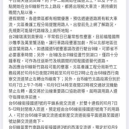
十日兩天達到高峰，約下午二點開始在國道北上，以及下午三
點開始在台61線新竹北上路段，都將出現較大車流，將持續到
晚間九點以後。
連假期間，各遊樂區都有相關優惠，預估週邊道路將有較大車
流，北區養護工程分局提醒用路人，出發前先上網了解路況，
先規劃可能替代路線及上廁所地點。
台2線瑞濱到貢寮段，平常假日已屬常態性壅塞，目前福隆國際
沙雕季及萬里蟹活動，讓行車路段壅塞加劇，所以北部地區往
返宜蘭用路人，如遇國道5號壅塞請改道行駛台9線，可節省不
必要塞車時間；另外，台1線及台31線從蘆竹到湖口，僅四十分
鐘車程，可作為往返新竹及桃園間的短程國道替代道路。
為因應台61線新竹路段可能的壅塞，北區養護工程分局新竹工
務段將於10月6日夜間21時起至10月10日21時止在台68線西行南
寮交流道禁止左轉台15線南下；另外，台15線竹北路段將分別於
10月7日上午7~15時、10月9日14時至夜間22時視交通狀況機動
禁止左轉，義交將於沿線重要路口協助疏導，屆時請用路人遵
守指揮依序前進。
台66線銜接國道1號的平鎮系統交流道，於雙十連假的10月7日
5~12時封閉南入匝道，預定經由台66線銜接國道1號南下的用路
人，可於台66線平鎮交流道或新屋交流道銜接平面道路至國道1
號幼獅交流道南下。
台61線苗栗竹南路段銜接國道3號的西濱交流道，預定於10月9