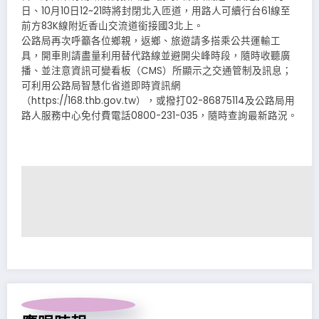
日、10月10日12~21時將封閉北入匝道，用路人可續行台61線至
前方83K線附近香山交流道銜接國3北上。
公路局再次呼籲各位鄉親，返鄉、旅遊請多搭乘公共運輸工
具，開車則請盡量利用替代路線並避開尖峰時段，隨時收聽廣
播、並注意資訊可變看板（CMS）所顯示之交通管制及訊息；
可利用公路局智慧化省道即時資訊網
（https://168.thb.gov.tw），或撥打02-86875114及公路局用
路人服務中心免付費電話0800-231-035，隨時查詢最新路況。