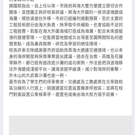
謝國樑指出，自上任以來，市政府與海大雙方便建立密切合作
關係，並透露正與許校長研議，將海大外圍的一排消波塊變成
海灘，將防波堤往外移，市府已經編列規劃預算，至於主要的
工程技術部分由海大負責，除爭取中央補助，也會協助不足的
工程經費。若能在海大外圍海域打造成為海灘，配合未來遊艇
港的營運管理，一定能將當地變成北台灣甚至國際間知名的遊
憩景點，成為兼具娛樂、研究及學習的絕佳環境。
校長許泰文除感謝基市府協助改善海大週邊交通環境，也以本
身的海岸開發與保育專業提出建議，過去在台南、高雄及花蓮
等縣市，都已經有過改造沙灘的成功案例，作法是把消波塊移
往外海變成淺堤平台，讓海浪提早崩潰，減少對海岸的衝擊，
外木山的大武崙沙灘也是一例。
基市府為了學生們的停車需求，交通處及工務處將在北寧路校
區沿線的人行道上，挑選適當位置設置機車停放區；並將在校
門對面設置公車候車亭，建置完成後由海大校方接手認養。