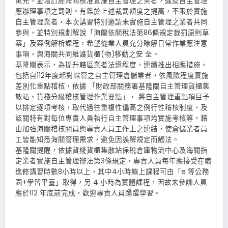
萬元，並增訂經海關核准實施自主管理之業者，違反自主管理
應辦理事項之罰則。有鑑於上述裁罰額度之提高，不限於實施
自主管理業者，本次講習特別邀請未實施自主管理之業者共同
參與，並特別規劃解說「海關依關稅法第86條規定裁罰原則草
案」及案例解析課程，希望從業人員充分瞭解日常作業應注意
事項，與海關共同維護貨櫃(物)移動之安 全。
基隆關表示，為提升轄區業者法遵程度，連續推出相應措施，
包括自112年度起對轄管之自主管理倉儲業者，依風險程度實施
差別化重點稽核，依據 「財政部關務署基隆關自主管理貨櫃集
散站、貨棧分級稽核管理作業要點」， 將自主管理重點項目予
以排定逐項考核，取代過往重複性偏高之例行性稽核制度，及
該關特有對每位專責人員執行自主管理事項均實施考核等，藉
由加強海關稽核關員與專責人員工作上之連結，使倉儲業者員
工皆能知悉海關管理需求，避免因誤解規定而觸法。
基隆關提醒，依據貨棧貨櫃集散站保稅倉庫物流中心及海關指
定業者實施自主管理辦法第3條規定，專責人員每年應接受在職
進修講習時數8小時以上，其中4小時線上課程可由「e 等公務
園+學習平臺」取得，另 4 小時為實體課程，因故未參訓人員
應於112 年底前完成，歡迎專責人員踴躍學習。