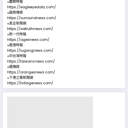
※鷹眼時報
https://eagleeyedaily.com/
※圓周傳媒
https://surroundnews.com/
※真言新聞網
https://wetruthnews.com/
※新一代時報
https://agesnews.com/
※鹿港時報
https://lugangnews.com/
※中台灣時報
https://taiwancnews.com/
※橘傳媒
https://orangesnews.com/
※下港之聲新聞網
https://tvillagenews.com/