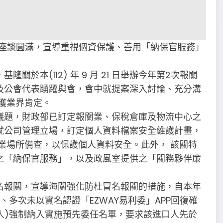
關業座談圓滿，宣導重視個資保護、善用「納保官服務」
於本(112) 年 9 月 21 日舉辦今年第2次報關
及公會代表踴躍與會，會中就提案深入討論、充分溝
獲業界肯定。
議題，財政部已訂定報關業、保稅倉庫及物流中心之
就公司管理立場，訂定個人資料檔案安全維護計畫，
業場所備查，以保護個人資料安全。此外， 該關特
之「納保官服務」，以及政風室提供之「關務夥伴廉
名報關，宣導海關強化防杜冒名報關的措施，自本年
、多次未以實名認證「EZWAY易利委」APP回復確
口人)強制納入實施預先委任名單，要求該進口人先於