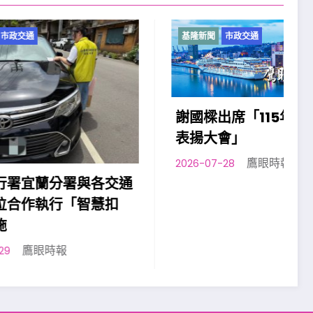
基隆新聞
市政交通
謝國樑出席「115年模範父親
表揚大會」
鷹眼時報
2026-07-28
各交通
慧扣
2