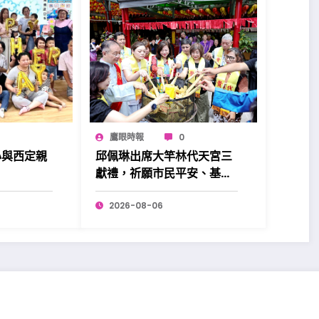
鷹眼時報
0
心與西定親
邱佩琳出席大竿林代天宮三
。
獻禮，祈願市民平安、基隆
昌盛。
2026-08-06