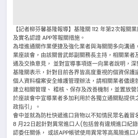
【記者柳芬馨基隆報導】基隆關 112 年第2次報
及實名認證 APP等報關措施。
為增進通關作業便捷及強化業者與海關間多向溝通，基隆關
業座談會，由該關曾武郎副關務長主持，相關業者
通及交換意見， 並對宣導事項逐一向業者說明，深
基隆關表示，針對目前各界皆高度重視的個資保護
個人資料檔案安全維護管理辦法，請相關業者儘速
建立相關管理、 稽核、保存及改善機制，並置放營
於座談會中宣導業者多加利用於各獨立通關點提供
政指引」。
會中並就為防杜快遞進口貨物以不知情民眾名義冒
8 月22日起針對異常進口人(包括曾有違規進口紀錄
認委任關係， 或該APP帳號使用異常等高風險進