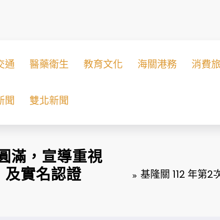
交通
醫藥衛生
教育文化
海關港務
消費
新聞
雙北新聞
談圓滿，宣導重視
」及實名認證
基隆關 112 年