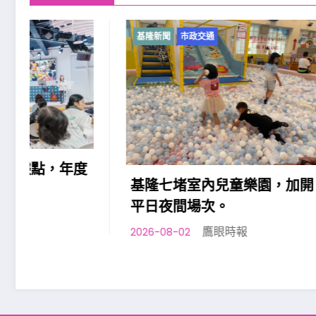
基隆新聞
市政交通
基隆新聞
基隆原
民族勞
助」政
基隆七堵室內兒童樂園，加開
2026-08-0
平日夜間場次。
鷹眼時報
2026-08-02