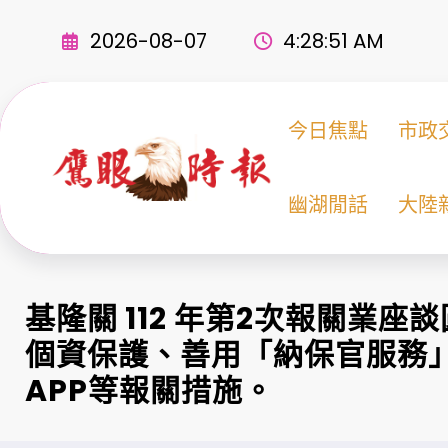
Skip
to
2026-08-07
4:28:53 AM
content
今日焦點
市政
幽湖閒話
大陸
基隆關 112 年第2次報關業座
個資保護、善用「納保官服務
APP等報關措施。