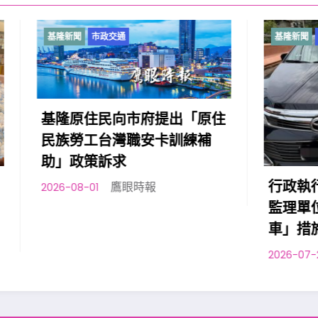
市政交通
基隆新聞
市政交通
住民向市府提出「原住
工台灣職安卡訓練補
策訴求
行政執行署宜蘭分署與
鷹眼時報
1
監理單位合作執行「智
車」措施
鷹眼時報
2026-07-29