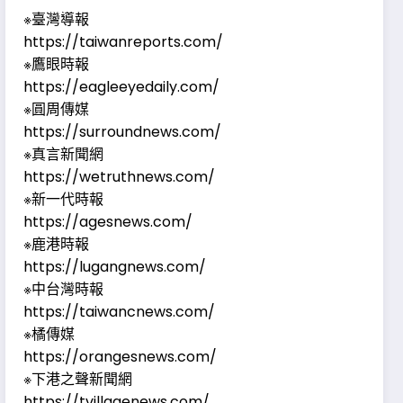
※臺灣導報
https://taiwanreports.com/
※鷹眼時報
https://eagleeyedaily.com/
※圓周傳媒
https://surroundnews.com/
※真言新聞網
https://wetruthnews.com/
※新一代時報
https://agesnews.com/
※鹿港時報
https://lugangnews.com/
※中台灣時報
https://taiwancnews.com/
※橘傳媒
https://orangesnews.com/
※下港之聲新聞網
https://tvillagenews.com/