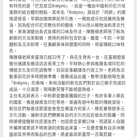
有特色的是「巴克皮亞Bakpia」，這是一種由中國和印尼爪哇
蛋糕的結合體的糕點，其命名「Bakpia」源自於「肉餅」的閩
南語發音，早期由閩南移民所引進，一開始成分包括豬肉及豬
油，因為配合印尼宗教信仰的關係，所以改以植物油和青豆代
替，漸漸演變出各式各樣的口味及作法，陳雅頓老師用了較為
創新的方法來製做，使用的材料包含奶油、雞蛋、牛奶、中筋
麵粉及玉米粉等，在兼顧美味與健康的同時，保留傳統口味特
色。
陳雅頓老師來臺灣已經22年了，與先生育有一女，在臺期間曾
擔任通譯及雜貨店店長等工作，平時熱心參與推廣各項印尼的
傳統文化及印尼語教學，目前從事翻譯及行政工作。老師為活
動事前花許多時間做準備，隨著成品出爐，教學活動現場充滿
「Bakpia」的香味，參與活動的新住民們對於自己親手完成的
成品，十分滿意，現場歡笑聲不斷相當熱絡。
主任毛兆莉表示，中秋節是闔家團圓的日子，有許多華人移民
的國家，像是越南及印尼等地，普遍有過中秋節的傳統習俗，
新住民們每逢佳節還是會思念著遠方的家人，移民署舉辦多元
文化活動，讓新住民們瞭解各自的文化也拉近彼此的距離。同
時順便提醒新住民朋友們，勿因思念家鄉口味，而請家人自國
外攜帶或寄送不明來源的肉製品來臺，一旦遭查獲有自非洲豬
瘟疫區夾帶肉製品的包裹，將處最高新臺幣一百萬罰鍰。