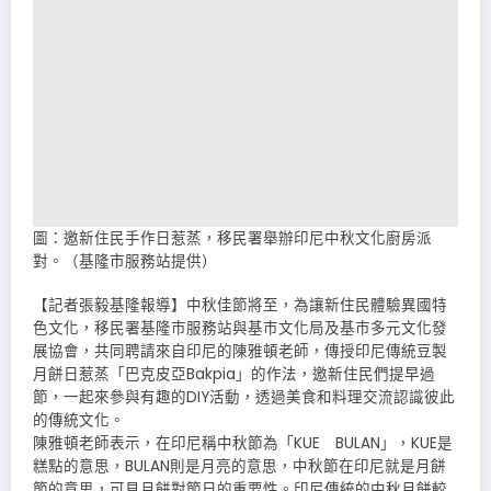
圖：邀新住民手作日惹蒸，移民署舉辦印尼中秋文化廚房派
對。（基隆市服務站提供）
【記者張毅基隆報導】中秋佳節將至，為讓新住民體驗異國特
色文化，移民署基隆巿服務站與基巿文化局及基巿多元文化發
展協會，共同聘請來自印尼的陳雅頓老師，傳授印尼傳統豆製
月餅日惹蒸「巴克皮亞Bakpia」的作法，邀新住民們提早過
節，一起來參與有趣的DIY活動，透過美食和料理交流認識彼此
的傳統文化。
陳雅頓老師表示，在印尼稱中秋節為「KUE BULAN」，KUE是
糕點的意思，BULAN則是月亮的意思，中秋節在印尼就是月餅
節的意思，可見月餅對節日的重要性。印尼傳統的中秋月餅較