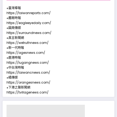
※臺灣導報
https://taiwanreports.com/
※鷹眼時報
https://eagleeyedaily.com/
※圓周傳媒
https://surroundnews.com/
※真言新聞網
https://wetruthnews.com/
※新一代時報
https://agesnews.com/
※鹿港時報
https://lugangnews.com/
※中台灣時報
https://taiwancnews.com/
※橘傳媒
https://orangesnews.com/
※下港之聲新聞網
https://tvillagenews.com/