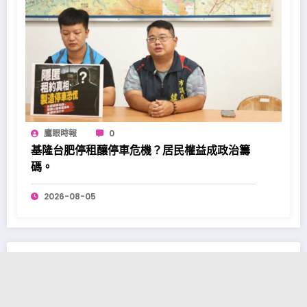
鷹眼時報
0
基隆台肥停租釀停車危機？居民權益成政治籌
碼。
2026-08-05