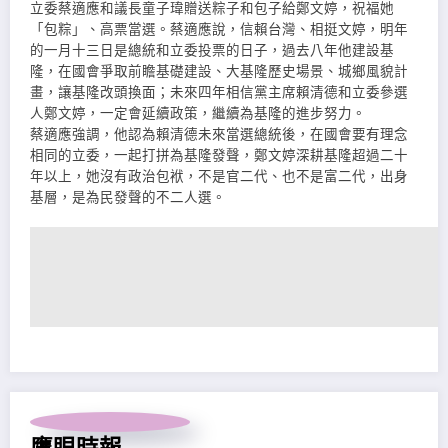
立委蔡適應和議長童子瑋贈送粽子和包子給鄭文婷，祝福她
「包粽」、高票當選。蔡適應說，信賴台灣、相挺文婷，明年
的一月十三日是總統和立委投票的日子，過去八年他建設基
隆，在國會爭取前瞻基礎建設、大基隆歷史場景、城鄉風貌計
畫，讓基隆改頭換面；未來四年相信黨主席賴清德和立委參選
人鄭文婷，一定會延續政策，繼續為基隆的進步努力。
蔡適應強調，他認為賴清德未來當選總統後，在國會要有理念
相同的立委，一起打拼為基隆發聲，鄭文婷深耕基隆超過二十
年以上，她沒有政治包袱，不是官二代、也不是富二代，出身
基層，是為民發聲的不二人選。
鷹眼時報