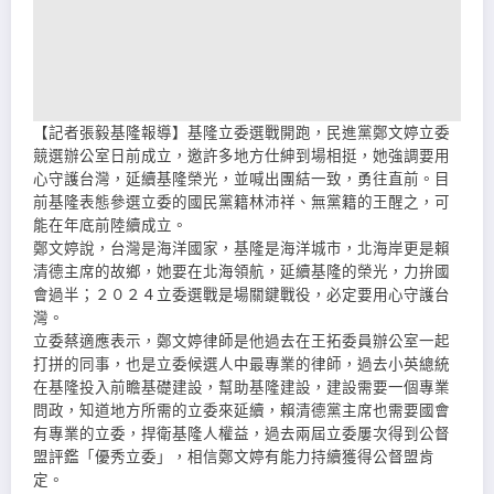
【記者張毅基隆報導】基隆立委選戰開跑，民進黨鄭文婷立委
競選辦公室日前成立，邀許多地方仕紳到場相挺，她強調要用
心守護台灣，延續基隆榮光，並喊出團結一致，勇往直前。目
前基隆表態參選立委的國民黨籍林沛祥、無黨籍的王醒之，可
能在年底前陸續成立。
鄭文婷說，台灣是海洋國家，基隆是海洋城市，北海岸更是賴
清德主席的故鄉，她要在北海領航，延續基隆的榮光，力拚國
會過半；２０２４立委選戰是場關鍵戰役，必定要用心守護台
灣。
立委蔡適應表示，鄭文婷律師是他過去在王拓委員辦公室一起
打拼的同事，也是立委候選人中最專業的律師，過去小英總統
在基隆投入前瞻基礎建設，幫助基隆建設，建設需要一個專業
問政，知道地方所需的立委來延續，賴清德黨主席也需要國會
有專業的立委，捍衛基隆人權益，過去兩屆立委屢次得到公督
盟評鑑「優秀立委」，相信鄭文婷有能力持續獲得公督盟肯
定。