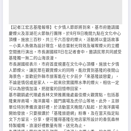
【記者江宏志基隆報導】七夕情人節即將到來，基市府邀請國
慶煙火及澎湖花火節執行團隊，於8月19日晚間九點在文化中心
頂樓，施放三百秒、共三千六百發的煙火，活動將以童話故事
－小美人魚做為設計理念，結合雷射光特效及璀璨煙火的立體
空間進行演出。市長謝國樑11日在記者會中，邀請民眾共同感受
基隆獨一無二的山海浪漫。
市長謝國樑表示，市府首度規畫在文化中心頂樓，施放七夕情
人節煙火，讓民眾在觀賞煙火的同時，能欣賞到基隆的夜間山
海景色，並歡迎外縣市旅客能在七夕前夕「來基隆談戀愛」，
不論是情侶或是家人，一起來欣賞國際水準的煙火，相信一定
可以為戀情加溫，把甜蜜的回憶帶回家。
基市觀銷處代理處長林文榮推薦幾處最佳煙火觀賞點，包括基
隆東岸商場、海洋廣場、國門廣場及虎仔山等地。此外，主辦
單位特別準備浪漫好禮，於活動當天晚間八點起，於海洋廣場
開始發放，只要按讚於「基隆旅遊網」粉專，及在當天指定貼
文下方留言、分享，便可獲得基隆在地店家所設計的香氛森林
特製蠟燭，浪漫好禮數量有限，送完為止。