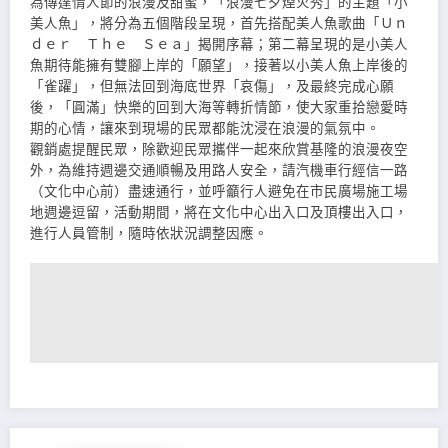
為傳達情人節的浪漫及甜蜜，「浪漫七夕煙火秀」的主題「小
美人魚」，將分為五個階段呈現，首先搭配美人魚歌曲「Ｕｎ
ｄｅｒ Ｔｈｅ Ｓｅａ」揭開序幕；第二幕呈現的是小美人
魚期待能擁有雙腳上岸的「願望」，接著以小美人魚上岸後的
「雀躍」，但無法回到海底世界「哀傷」，及最終完成心願
後，「圓滿」快樂的回到大海等轉折情節，使大家重拾戀愛時
期的心情，讓來到現場的民眾都能沈浸在浪漫的氣氛中。
觀銷處提醒民眾，除歡迎民眾攜伴一起來欣賞基隆的浪漫夜空
外，為維持週邊交通順暢及用路人安全，請汽機車行經信一路
（文化中心前）盡速通行，並呼籲行人避免在市民廣場施工場
地週邊逗留，活動期間，將在文化中心出入口及頂樓出入口，
進行人員管制，隨時依狀況調整因應。