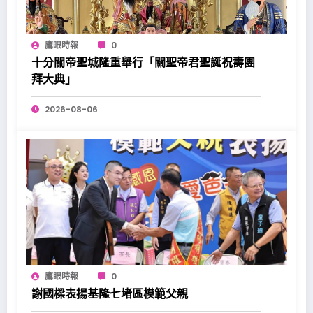
鷹眼時報
0
十分關帝聖城隆重舉行「關聖帝君聖誕祝壽團
拜大典」
2026-08-06
鷹眼時報
0
謝國樑表揚基隆七堵區模範父親