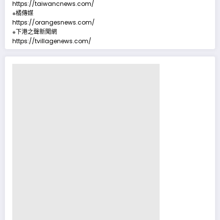
https://taiwancnews.com/
※橘傳媒
https://orangesnews.com/
※下港之聲新聞網
https://tvillagenews.com/