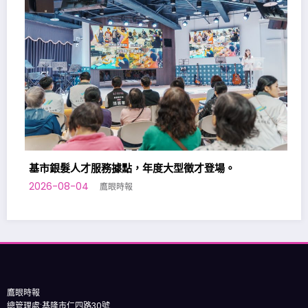
基市銀髮人才服務據點，年度大型徵才登場。
2026-08-04
鷹眼時報
基隆
202
鷹眼時報