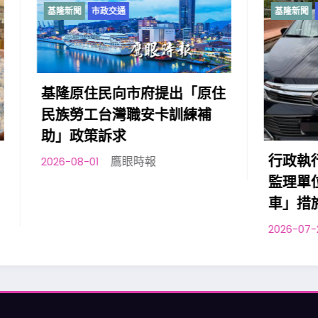
市政交通
基隆新聞
市政交通
住民向市府提出「原住
工台灣職安卡訓練補
策訴求
行政執行署宜蘭分署與
鷹眼時報
1
監理單位合作執行「智
車」措施
鷹眼時報
2026-07-29