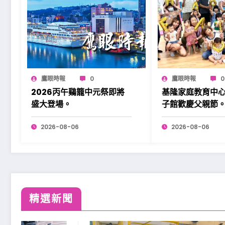
鷹眼時報
0
鷹眼時報
0
2026丙午鷄籠中元祭即將
基隆家庭教育中
盛大登場。
子館歡慶父親節
2026-08-06
2026-08-06
精選新聞