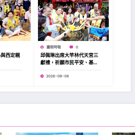
鷹眼時報
0
心與西定親
邱佩琳出席大竿林代天宮三
。
獻禮，祈願市民平安、基隆
昌盛。
2026-08-06