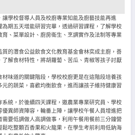
，讓學校督導人員及校廚專業知能及廚藝技能再進
理為期五天增能研習完畢，透過研習課程，了解學校
教育、菜單設計、廚房衛生、烹調實作及法制等專業
品質的灃食公益飲食文化教育基金會林奕成主廚，善
，了解食材特性，將胡蘿蔔、苦瓜、青椒等孩子討厭
食材味道的關鍵階段，學校校廚更是在這階段培養孩
多元的蔬菜，喜歡均衡飲食，進而讓孩子維持健康習
作系統，於後續四天課程，邀農業專業研究員、學校
等優異師資陣容，輪番上陣，讓學校午餐人員增進把
育需要低調做人高調做事，利用午餐用餐前三分鐘營
輕鬆吃整顆百香果和火龍果，在學生考前利用低鈉海