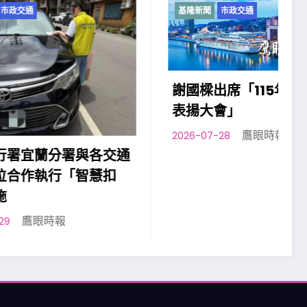
基隆新聞
市政交通
謝國樑出席「115年模範父親
表揚大會」
鷹眼時報
2026-07-28
各交通
慧扣
2