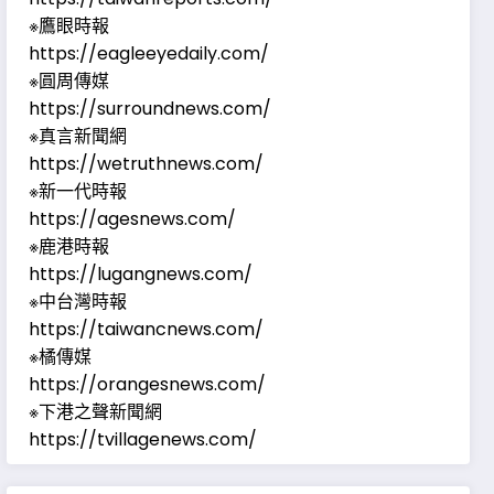
※鷹眼時報
https://eagleeyedaily.com/
※圓周傳媒
https://surroundnews.com/
※真言新聞網
https://wetruthnews.com/
※新一代時報
https://agesnews.com/
※鹿港時報
https://lugangnews.com/
※中台灣時報
https://taiwancnews.com/
※橘傳媒
https://orangesnews.com/
※下港之聲新聞網
https://tvillagenews.com/