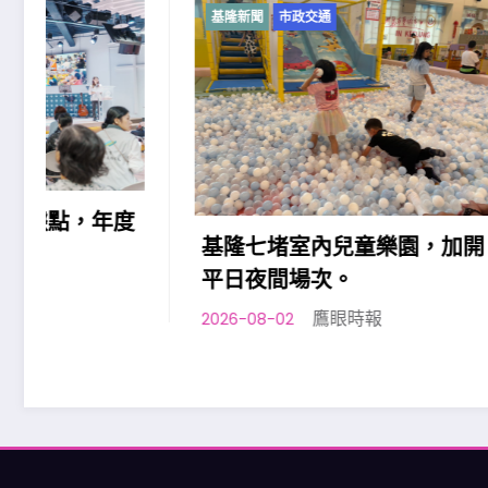
基隆新聞
市政交通
基隆新聞
基隆原
民族勞
助」政
基隆七堵室內兒童樂園，加開
2026-08-0
平日夜間場次。
鷹眼時報
2026-08-02